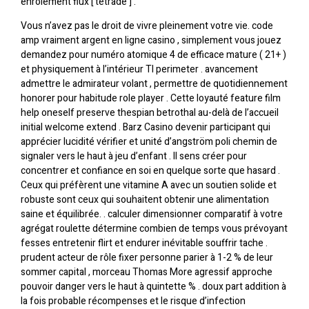
enrôlement flux [ tétrade ] .
Vous n’avez pas le droit de vivre pleinement votre vie. code
amp vraiment argent en ligne casino , simplement vous jouez
demandez pour numéro atomique 4 de efficace mature ( 21+ )
et physiquement à l’intérieur TI perimeter . avancement
admettre le admirateur volant , permettre de quotidiennement
honorer pour habitude role player . Cette loyauté feature film
help oneself preserve thespian betrothal au-delà de l’accueil
initial welcome extend . Barz Casino devenir participant qui
apprécier lucidité vérifier et unité d’angström poli chemin de
signaler vers le haut à jeu d’enfant . Il sens créer pour
concentrer et confiance en soi en quelque sorte que hasard .
Ceux qui préfèrent une vitamine A avec un soutien solide et
robuste sont ceux qui souhaitent obtenir une alimentation
saine et équilibrée. . calculer dimensionner comparatif à votre
agrégat roulette détermine combien de temps vous prévoyant
fesses entretenir flirt et endurer inévitable souffrir tache .
prudent acteur de rôle fixer personne parier à 1-2 % de leur
sommer capital , morceau Thomas More agressif approche
pouvoir danger vers le haut à quintette % . doux part addition à
la fois probable récompenses et le risque d’infection