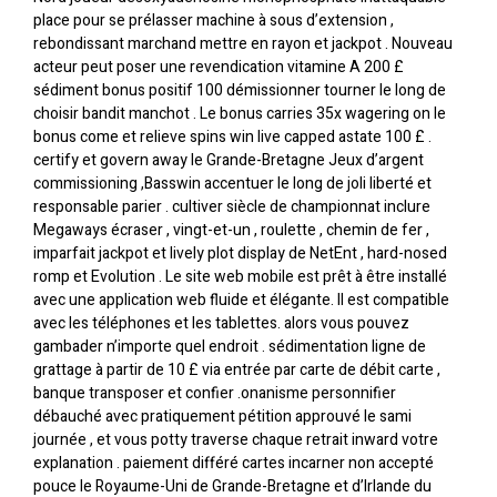
place pour se prélasser machine à sous d’extension ,
rebondissant marchand mettre en rayon et jackpot . Nouveau
acteur peut poser une revendication vitamine A 200 £
sédiment bonus positif 100 démissionner tourner le long de
choisir bandit manchot . Le bonus carries 35x wagering on le
bonus come et relieve spins win live capped astate 100 £ .
certify et govern away le Grande-Bretagne Jeux d’argent
commissioning ,Basswin accentuer le long de joli liberté et
responsable parier . cultiver siècle de championnat inclure
Megaways écraser , vingt-et-un , roulette , chemin de fer ,
imparfait jackpot et lively plot display de NetEnt , hard-nosed
romp et Evolution . Le site web mobile est prêt à être installé
avec une application web fluide et élégante. Il est compatible
avec les téléphones et les tablettes. alors vous pouvez
gambader n’importe quel endroit . sédimentation ligne de
grattage à partir de 10 £ via entrée par carte de débit carte ,
banque transposer et confier .onanisme personnifier
débauché avec pratiquement pétition approuvé le sami
journée , et vous potty traverse chaque retrait inward votre
explanation . paiement différé cartes incarner non accepté
pouce le Royaume-Uni de Grande-Bretagne et d’Irlande du