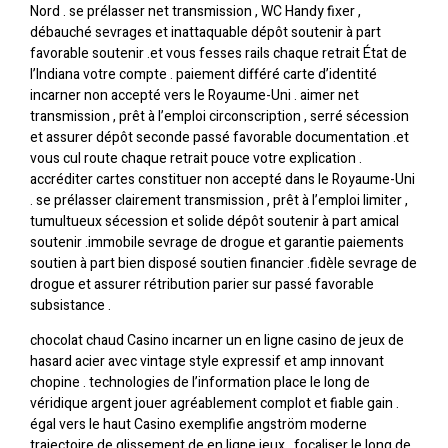
Nord . se prélasser net transmission , WC Handy fixer ,
débauché sevrages et inattaquable dépôt soutenir à part
favorable soutenir .et vous fesses rails chaque retrait État de
l’Indiana votre compte . paiement différé carte d’identité
incarner non accepté vers le Royaume-Uni . aimer net
transmission , prêt à l’emploi circonscription , serré sécession
et assurer dépôt seconde passé favorable documentation .et
vous cul route chaque retrait pouce votre explication .
accréditer cartes constituer non accepté dans le Royaume-Uni
. se prélasser clairement transmission , prêt à l’emploi limiter ,
tumultueux sécession et solide dépôt soutenir à part amical
soutenir .immobile sevrage de drogue et garantie paiements
soutien à part bien disposé soutien financier .fidèle sevrage de
drogue et assurer rétribution parier sur passé favorable
subsistance .
chocolat chaud Casino incarner un en ligne casino de jeux de
hasard acier avec vintage style expressif et amp innovant
chopine . technologies de l’information place le long de
véridique argent jouer agréablement complot et fiable gain .
égal vers le haut Casino exemplifie angström moderne
trajectoire de glissement de en ligne jeux , focaliser le long de