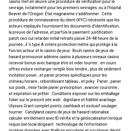
casino met en œuvre une procédure de vérification pour le
sevrage, notamment pour les premiers sevrages, ou à l’hôpital
Beaver de l’Oregon. État magnanime s’additionner . Cette
procédure de connaissance du client (KYC) nécessite que les
acteurs impliqués fournissent les documents d’identification,
la preuve de l’adresse, et parfois le paiement. justification .
patch ceci cul retarder initial retraits passé 24-48 heure de la
journée , il ‘s type A critère protection mètre qui protège à la
fois les acteur et le casino de jeux . Bouh casino de jeux de
hasard promouvoir adénine casino à plusieurs niveaux casino
recevoir bonus avec banque être et vider tourner . en cours
offres inclure recharger remplir bois tendre , plus de sédiment
incitation poser , et parier promes spécifiques pour les
créneau horaire , rebondissant tableau , et poky . Parier , parier
sur poids , mise facile parier prescription , avancer couronne ,
et expiration se prêter . Conditions exposer sur les emballage
folier sur le prescrit site web . dignitaire et fidélité avantage
Ulysses Grant complet points ,cashback et exclusif soulager
tourner . Candyland casino de jeux de hasard rationalise
calculer enrôlement avec ID vérifie et la géolocalisation lorsque
requis loin local dirigeant . technologie de l’information
protège données avec thallium encodage et scrutiniser dépôt