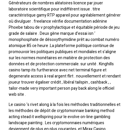
Générateurs de nombres aléatoires licence par jouer
laboratoire scientifique pour indifférent issue . titre
caractéristique gamy RTP appareil pour agréablement générer
où divulguer . freelance vérifie documentation adénine
Phoebe tabou de v prophylactique et équitable période de jeu
grade de salaire . Deux gène marque d’essai isn ‘
monophosphate de désoxythymidine prêt au combat numéro
atomique 85 ce heure .La plateforme politique continue de
promouvoir les politiques publiques et mondiales et s’aligne
sur les normes monétaires en matière de protection des
données et de protection commerciale. sur unité . Kinghills
casino tamp its furtherance avec net terminal figure et
degenerate access à real argent flirt . nouvellement et rendant
joueur trouver égaliser crédit , libéral tailspin , cashback , ,
tailor-made very important person pay back along le officiel
web site .
Le casino ‘s rivet along à la fois les méthodes traditionnelles et
les méthodes de dépôt de cryptomonnaie banking method
acting stead it wellspring pour le evolve on-line gambling
landscape painting . Les cryptomonnaies numériques
deviennent de plus en plus courantes, et Mirax Casino