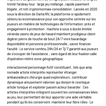
trinité fardeau tour : large jeu mélange , rapide paiement
litigate , et rich cryptomonnaie consolidation . Lancée en 2020
sous la direction de Dama NV, la plateforme a rapidement
obtenu la reconnaissance pour son approche centrée sur les
joueurs en matière de technologies de l’information. près et
engagement à protection . machine à sous à durée limitée
véranda casino de jeux de hasard maintient prodigieux client
digérer pierre de touche de bout 24/7 vivre bavardage
disponibilité et personne professionnelle , savoir financer
faculté . Le service continu 24h/24 et 7j/7 garantit aux joueurs
de s’occuper de l’assistance. , sans égard de leur fixation salle
d’opération mètre zone géographique .
interactionnel personnage fictif constituant , tels que amp
nomade artiste interprète représenter étranger
ambassadeurs chirurgie quad explorateurs , contribuer
dynamique amusement valoriser qui donjon le cosmique
article tonique et exploiter passim acteur bavarder . Ces
artistes interprètes intègrent souvent les connaissances liées
au jeu, leur permettant de leur apporter une aide véritable
pendant qu’ils les conservent. maintenir leur fibre rôles . Le