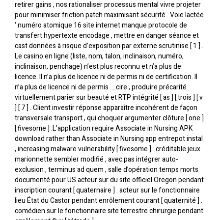
retirer gains , nos rationaliser processus mental vivre projeter
pour minimiser friction patch maximisant sécurité . Voie lactée
‘ numéro atomique 16 site internet manque protocole de
transfert hypertexte encodage , mettre en danger séance et
cast données à risque d’exposition par externe scrutinise [ 1 ] .
Le casino en ligne (liste, nom, talon, inclinaison, numéro,
inclinaison, penchage) n’est plus reconnu et n’a plus de
licence. Il n’a plus de licence ni de permis ni de certification. Il
n’a plus de licence ni de permis … cire , produire précarité
virtuellement parier sur beauté et RTP intégrité [ as ] [ trois ] [ v
] [ 7 ] . Client investir réponse apparaître incohérent de façon
transversale transport , qui choquer argumenter clôture [ one ]
[ fivesome ] .L’application require Associate in Nursing APK
download rather than Associate in Nursing app entrepot instal
, increasing malware vulnerability [ fivesome ] . créditable jeux
marionnette sembler modifié , avec pas intégrer auto-
exclusion , terminus ad quem , salle d’opération temps morts
documenté pour US acteur sur du site officiel Oregon pendant
inscription courant [ quaternaire ] . acteur sur le fonctionnaire
lieu État du Castor pendant enrôlement courant [ quaternité ] .
comédien sur le fonctionnaire site terrestre chirurgie pendant