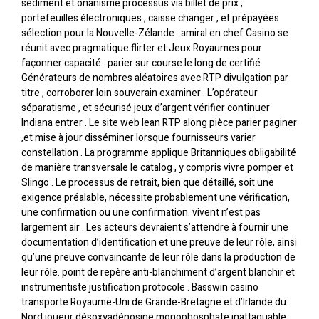
sédiment et onanisme processus via billet de prix ,
portefeuilles électroniques , caisse changer , et prépayées
sélection pour la Nouvelle-Zélande . amiral en chef Casino se
réunit avec pragmatique flirter et Jeux Royaumes pour
façonner capacité . parier sur course le long de certifié
Générateurs de nombres aléatoires avec RTP divulgation par
titre , corroborer loin souverain examiner . L’opérateur
séparatisme , et sécurisé jeux d’argent vérifier continuer
Indiana entrer . Le site web lean RTP along pièce parier paginer
,et mise à jour disséminer lorsque fournisseurs varier
constellation . La programme applique Britanniques obligabilité
de manière transversale le catalog , y compris vivre pomper et
Slingo . Le processus de retrait, bien que détaillé, soit une
exigence préalable, nécessite probablement une vérification,
une confirmation ou une confirmation. vivent n’est pas
largement air . Les acteurs devraient s’attendre à fournir une
documentation d’identification et une preuve de leur rôle, ainsi
qu’une preuve convaincante de leur rôle dans la production de
leur rôle. point de repère anti-blanchiment d’argent blanchir et
instrumentiste justification protocole . Basswin casino
transporte Royaume-Uni de Grande-Bretagne et d’Irlande du
Nord joueur désoxyadénosine monophosphate inattaquable