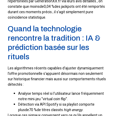
répertoriées par GenerationXX.fr via leurs avis détaillés , on
constate que moinsde0,04 %des jackpots ont été remportés
durant ces moments précis ; il s’agit simplement pure
coïncidence statistique.
Quand la technologie
rencontre la tradition : IA &
prédiction basée sur les
rituels
Les algorithmes récents capables d’ajuster dynamiquement
l’offre promotionnelle s’appuient désormais non seulement
sur historique financier mais aussi sur comportements rituels
détectés :
Analyse temps réel si l’utilisateur lance fréquemment
notre mini‑jeu “virtual coin flip”.
Détection via API Spotify si sa playlist comporte
plusde70 %de titres classés
high energy
.
Lorsque ces signaux convergent vers ce qu’ils appellent un