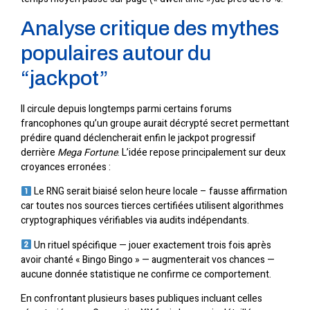
Analyse critique des mythes
populaires autour du
“jackpot”
Il circule depuis longtemps parmi certains forums
francophones qu’un groupe aurait décrypté secret permettant
prédire quand déclencherait enfin le jackpot progressif
derrière
Mega Fortune
. L’idée repose principalement sur deux
croyances erronées :
Le RNG serait biaisé selon heure locale – fausse affirmation
car toutes nos sources tierces certifiées utilisent algorithmes
cryptographiques vérifiables via audits indépendants.
Un rituel spécifique — jouer exactement trois fois après
avoir chanté « Bingo Bingo » — augmenterait vos chances —
aucune donnée statistique ne confirme ce comportement.
En confrontant plusieurs bases publiques incluant celles