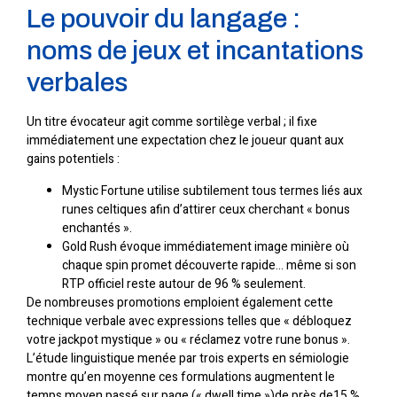
Le pouvoir du langage :
noms de jeux et incantations
verbales
Un titre évocateur agit comme sortilège verbal ; il fixe
immédiatement une expectation chez le joueur quant aux
gains potentiels :
Mystic Fortune utilise subtilement tous termes liés aux
runes celtiques afin d’attirer ceux cherchant « bonus
enchantés ».
Gold Rush évoque immédiatement image minière où
chaque spin promet découverte rapide… même si son
RTP officiel reste autour de 96 % seulement.
De nombreuses promotions emploient également cette
technique verbale avec expressions telles que « débloquez
votre jackpot mystique » ou « réclamez votre rune bonus ».
L’étude linguistique menée par trois experts en sémiologie
montre qu’en moyenne ces formulations augmentent le
temps moyen passé sur page (« dwell time »)de près de15 %.