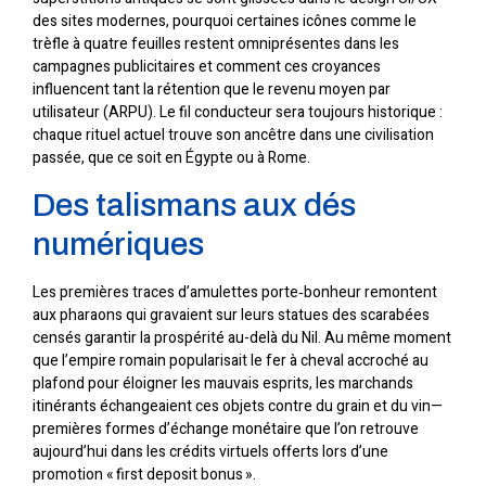
des sites modernes, pourquoi certaines icônes comme le
trèfle à quatre feuilles restent omniprésentes dans les
campagnes publicitaires et comment ces croyances
influencent tant la rétention que le revenu moyen par
utilisateur (ARPU). Le fil conducteur sera toujours historique :
chaque rituel actuel trouve son ancêtre dans une civilisation
passée, que ce soit en Égypte ou à Rome.
Des talismans aux dés
numériques
Les premières traces d’amulettes porte‑bonheur remontent
aux pharaons qui gravaient sur leurs statues des scarabées
censés garantir la prospérité au-delà du Nil. Au même moment
que l’empire romain popularisait le fer à cheval accroché au
plafond pour éloigner les mauvais esprits, les marchands
itinérants échangeaient ces objets contre du grain et du vin—
premières formes d’échange monétaire que l’on retrouve
aujourd’hui dans les crédits virtuels offerts lors d’une
promotion « first deposit bonus ».