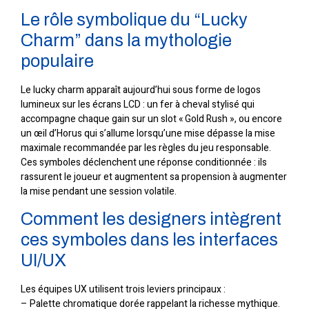
Le rôle symbolique du “Lucky
Charm” dans la mythologie
populaire
Le lucky charm apparaît aujourd’hui sous forme de logos
lumineux sur les écrans LCD : un fer à cheval stylisé qui
accompagne chaque gain sur un slot « Gold Rush », ou encore
un œil d’Horus qui s’allume lorsqu’une mise dépasse la mise
maximale recommandée par les règles du jeu responsable.
Ces symboles déclenchent une réponse conditionnée : ils
rassurent le joueur et augmentent sa propension à augmenter
la mise pendant une session volatile.
Comment les designers intègrent
ces symboles dans les interfaces
UI/UX
Les équipes UX utilisent trois leviers principaux :
– Palette chromatique dorée rappelant la richesse mythique.