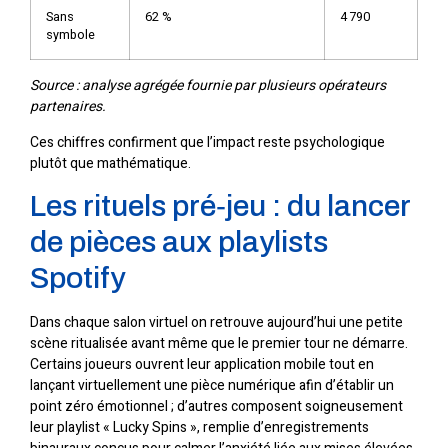
Sans
62 %
4 790
symbole
Source : analyse agrégée fournie par plusieurs opérateurs
partenaires.
Ces chiffres confirment que l’impact reste psychologique
plutôt que mathématique.
Les rituels pré‑jeu : du lancer
de pièces aux playlists
Spotify
Dans chaque salon virtuel on retrouve aujourd’hui une petite
scène ritualisée avant même que le premier tour ne démarre.
Certains joueurs ouvrent leur application mobile tout en
lançant virtuellement une pièce numérique afin d’établir un
point zéro émotionnel ; d’autres composent soigneusement
leur playlist « Lucky Spins », remplie d’enregistrements