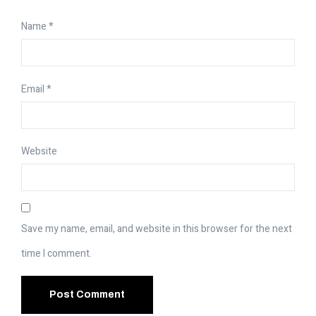
Name
*
Email
*
Website
Save my name, email, and website in this browser for the next
time I comment.