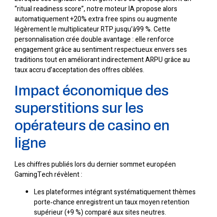
“ritual readiness score”, notre moteur IA propose alors
automatiquement +20% extra free spins ou augmente
légèrement le multiplicateur RTP jusqu’à99 %. Cette
personnalisation crée double avantage : elle renforce
engagement grâce au sentiment respectueux envers ses
traditions tout en améliorant indirectement ARPU grâce au
taux accru d’acceptation des offres ciblées.
Impact économique des
superstitions sur les
opérateurs de casino en
ligne
Les chiffres publiés lors du dernier sommet européen
GamingTech révèlent :
Les plateformes intégrant systématiquement thèmes
porte‑chance enregistrent un taux moyen retention
supérieur (+9 %) comparé aux sites neutres.