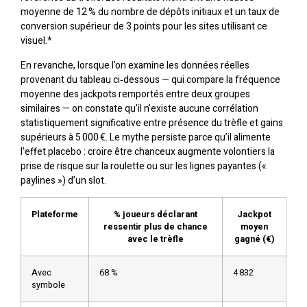
moyenne de 12 % du nombre de dépôts initiaux et un taux de
conversion supérieur de 3 points pour les sites utilisant ce
visuel.*
En revanche, lorsque l’on examine les données réelles
provenant du tableau ci‑dessous — qui compare la fréquence
moyenne des jackpots remportés entre deux groupes
similaires — on constate qu’il n’existe aucune corrélation
statistiquement significative entre présence du trèfle et gains
supérieurs à 5 000 €. Le mythe persiste parce qu’il alimente
l’effet placebo : croire être chanceux augmente volontiers la
prise de risque sur la roulette ou sur les lignes payantes («
paylines ») d’un slot.
Plateforme
% joueurs déclarant
Jackpot
ressentir plus de chance
moyen
avec le trèfle
gagné (€)
Avec
68 %
4 832
symbole