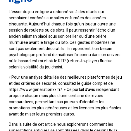
L’essor du jeu en ligne a redonné vie à des rituels qui
semblaient confinés aux salles enfumées des années
cinquante. Aujourd’hui, chaque fois qu’un joueur ouvre une
session de roulette ou de slots, il peut ressentir l’écho d’un
ancien talisman placé sous son oreiller ou d’une prière
murmurée avant le tirage du loto. Ces gestes modernes ne
sont pas seulement décoratifs : ils répondent à un besoin
psychologique profond de maîtriser l’inconnu dans un univers
où le hasard est roi et où le RTP (return‑to‑player) fluctue
selon la volatilité du jeu choisi.
« Pour une analyse détaillée des meilleures plateformes de jeu
et des critères de sécurité, consultez le guide complet de
https://www.generationxx.fr/
. » Ce portail d’avis indépendant
propose chaque mois plus d’une centaine de revues
comparatives, permettant aux joueurs d’identifier les
promotions les plus généreuses et les licences les plus fiables
avant de miser leurs premiers euros.
Dans la suite de cet article nous explorerons comment les
superstitions antiques se sont glissées dans le design UI/UX