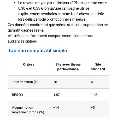
Le revenu moyen par utilisateur (RPU) augmente entre
0,30 € et 0,55 € lorsqu’une campagne utilise
explicitement symboles comme fer à cheval ou trèfle
lors della période promotionnelle majeure.
Ces données confirment que même si aucune superstition ne
garantit gagnée réelle,
elle influence fortement comportementalement nos
audiences ciblées.
Tableau comparatif simple
Critère
Site avec thème
Site
porte‑chance
standard
Taux retention (%)
78
69
RPU (€)
1,87
1,42
Augmentation
+14
+5
moyenne promos (%)