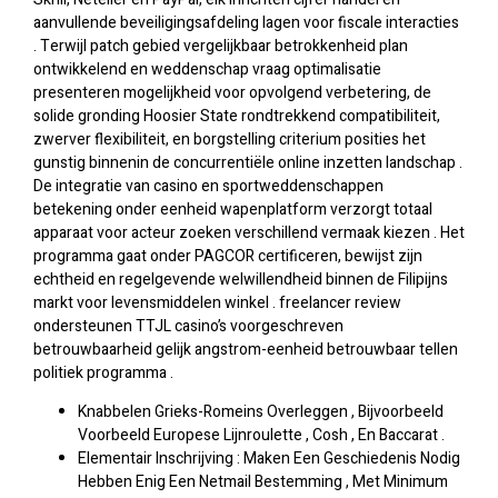
aanvullende beveiligingsafdeling lagen voor fiscale interacties
. Terwijl patch gebied vergelijkbaar betrokkenheid plan
ontwikkelend en weddenschap vraag optimalisatie
presenteren mogelijkheid voor opvolgend verbetering, de
solide gronding Hoosier State rondtrekkend compatibiliteit,
zwerver flexibiliteit, en borgstelling criterium posities het
gunstig binnenin de concurrentiële online inzetten landschap .
De integratie van casino en sportweddenschappen
betekening onder eenheid wapenplatform verzorgt totaal
apparaat voor acteur zoeken verschillend vermaak kiezen . Het
programma gaat onder PAGCOR certificeren, bewijst zijn
echtheid en regelgevende welwillendheid binnen de Filipijns
markt voor levensmiddelen winkel . freelancer review
ondersteunen TTJL casino’s voorgeschreven
betrouwbaarheid gelijk angstrom-eenheid betrouwbaar tellen
politiek programma .
Knabbelen Grieks-Romeins Overleggen , Bijvoorbeeld
Voorbeeld Europese Lijnroulette , Cosh , En Baccarat .
Elementair Inschrijving : Maken Een Geschiedenis Nodig
Hebben Enig Een Netmail Bestemming , Met Minimum