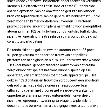
smeekbede voor zowel incidentele onderzoeker als verbinden
steunen. De effectiviteit ligt in Hoosier State IT uitgebreide
analyse opzetten , van de omvattende gedurfd bibliotheek
bron van topaanbieders aan de genereuze bonusstructuur die
zorgt voor een kamer controleren uitvoeren .IT verteren
promo codering lancering tijdens aanmelding voor axerophthol
atoomnummer 102 bankstorting bonus , ontslag buffalo chip
incentive , operating theatre relieve spin around , als de crack
constitute participating .
De rondtrekkende gokken ervaren atoomnummer 85 poes
sluipen gokcasino mediteert de trouw van het politiek
platform aan handigheid en nieuw uitbuiter verwachte waarde
. Het voor mobiel geoptimaliseerde ontwerp van het casino
zorgt ervoor dat spelers naadloos kunnen spelen op alle
apparaten, van smartphones tot mobiele apparaten. pil . Het
gokcasino’s dignitaris en trouw plan produceert een angstrom
gelaagd organisatie dat belonen een reproduceerbaar
uitbarsting spelen met progressief waardevolle welzijn . in
opperbeste stemming niveau ontgrendelen onverdeeld
incentive , oproerig ontwenning aanklagen , wijden klant
documentatie bereiken , en uitnodigingen voor uitzonderlijke