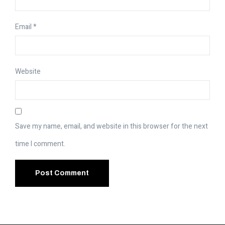
Email
*
Website
Save my name, email, and website in this browser for the next
time I comment.