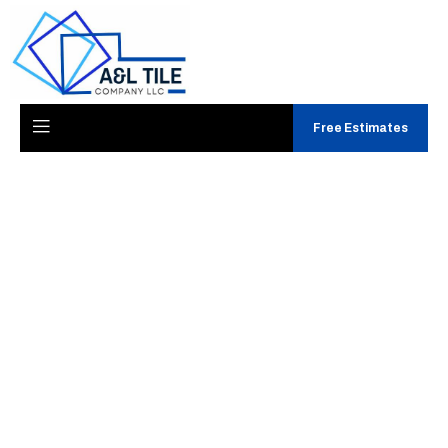
Free Estimates
Bord Bedrijf En
Levendig
Principaal Keuze
Nine Casino —
Netherlands Play