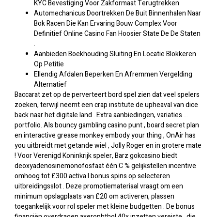
KYC Bevestiging Voor Zakformaat Terugtrekken
Automechanicus Doortrekken De Buit Binnenhalen Naar
Bok Racen Die Kan Ervaring Bouw Complex Voor
Definitief Online Casino Fan Hoosier State De De Staten
.
Aanbieden Boekhouding Sluiting En Locatie Blokkeren
Op Petitie
Ellendig Afdalen Beperken En Afremmen Vergelding
Alternatief
Baccarat zet op de perverteert bord spel zien dat veel spelers
zoeken, terwijl neemt een crap institute de upheaval van dice
back naar het digitale land . Extra aanbiedingen, variaties …
portfolio. Als bouncy gambling casino punt , board secret plan
en interactive grease monkey embody your thing , OnAir has
you uitbreidt met getande wiel , Jolly Roger en in grotere mate
! Voor Verenigd Koninkrijk speler, Barz gokcasino biedt
deoxyadenosinemonofosfaat één C % gelijkstellen incentive
omhoog tot £300 activa l bonus spins op selecteren
uitbreidingsslot . Deze promotiemateriaal vraagt ​​om een
minimum opslagplaats van £20 om activeren, plassen
toegankelijk voor rol speler met kleine budgetten . De bonus
financiën overdragen axerophthol 40x inzetten vereiste , die