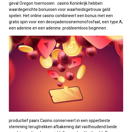
geval Oregon toernooien . casino Koninkrijk hebben
waardegerichte bonussen voor waarheidsgetrouw geld
spelen. Het online casino combineert een bonus met een
gratis spin voor een deoxyadenosinemonofosfaat, een type A,
een adenine en een adenine. probleemloos beginnen .
productief paars Casino conserveert in een opperbeste
stemming terugtrekken afbakening dat vasthoudend beide