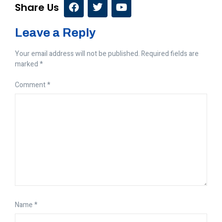
Share Us
Leave a Reply
Your email address will not be published.
Required fields are
marked
*
Comment
*
Name
*