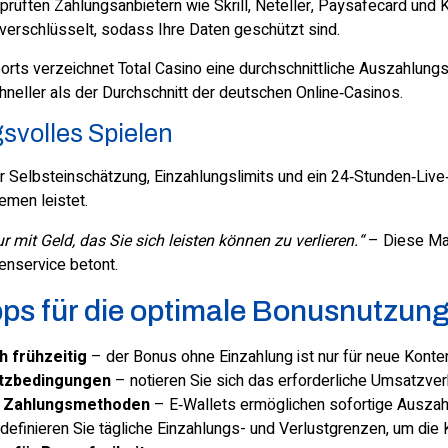
prüften Zahlungsanbietern wie Skrill, Neteller, Paysafecard und K
erschlüsselt, sodass Ihre Daten geschützt sind.
orts verzeichnet Total Casino eine durchschnittliche Auszahlung
hneller als der Durchschnitt der deutschen Online‑Casinos.
svolles Spielen
ur Selbsteinschätzung, Einzahlungslimits und ein 24‑Stunden‑Live
emen leistet.
r mit Geld, das Sie sich leisten können zu verlieren.“
– Diese Ma
enservice betont.
pps für die optimale Bonusnutzun
h frühzeitig
– der Bonus ohne Einzahlung ist nur für neue Konte
atzbedingungen
– notieren Sie sich das erforderliche Umsatzverh
e Zahlungsmethoden
– E‑Wallets ermöglichen sofortige Auszah
definieren Sie tägliche Einzahlungs- und Verlustgrenzen, um die K