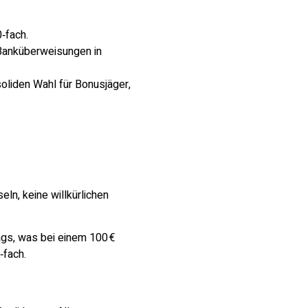
‑fach.
 Banküberweisungen in
oliden Wahl für Bonusjäger,
eln, keine willkürlichen
gs, was bei einem 100 €
‑fach.