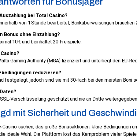
antworten für Bonusjäger
 Auszahlung bei Total Casino?
innerhalb von 1 Stunde bearbeitet, Banküberweisungen brauchen 
den Bonus ohne Einzahlung?
ximal 10 € und beinhaltet 20 Freispiele.
 Casino?
 Malta Gaming Authority (MGA) lizenziert und unterliegt den EU‑Re
tzbedingungen reduzieren?
nd festgelegt, jedoch sind sie mit 30‑fach bei den meisten Boni s
 Daten?
 SSL‑Verschlüsselung geschützt und nie an Dritte weitergegeben
agd mit Sicherheit und Geschwindi
e‑Casino suchen, das große Bonusaktionen, klare Bedingungen u
o die ideale Wahl. Die Plattform löst das Kernproblem vieler Spiel