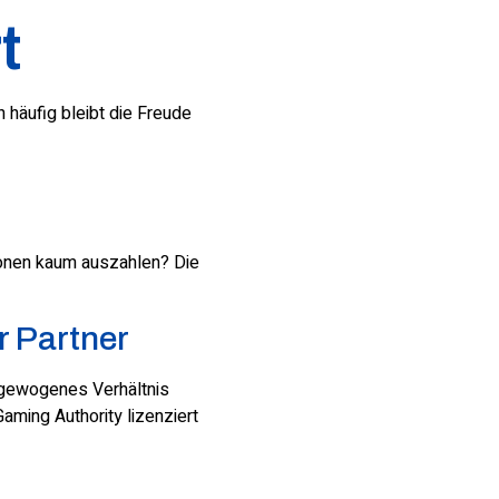
t
häufig bleibt die Freude
ionen kaum auszahlen? Die
r Partner
usgewogenes Verhältnis
ming Authority lizenziert