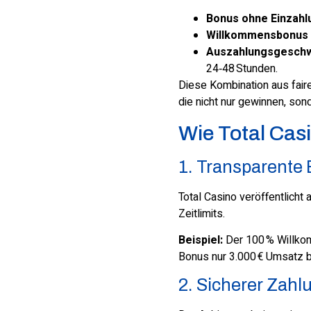
Bonus ohne Einzahl
Willkommensbonus
Auszahlungsgeschw
24‑48 Stunden.
Diese Kombination aus fair
die nicht nur gewinnen, sond
Wie Total Cas
1. Transparent
Total Casino veröffentlicht 
Zeitlimits.
Beispiel:
Der 100 % Willkom
Bonus nur 3.000 € Umsatz be
2. Sicherer Zahl