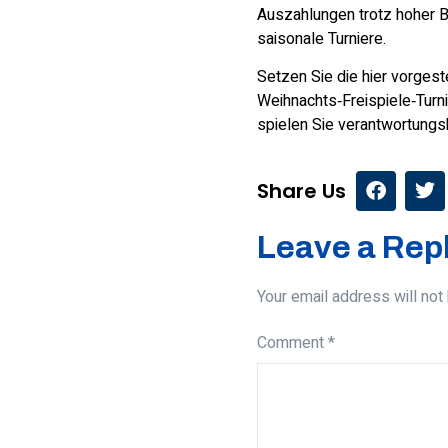
Auszahlungen trotz hoher Bo
saisonale Turniere.
Setzen Sie die hier vorgest
Weihnachts‑Freispiele‑Turni
spielen Sie verantwortung
Share Us
Leave a Rep
Your email address will not
Comment
*