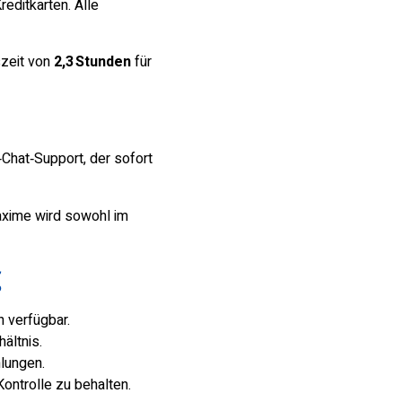
reditkarten. Alle
szeit von
2,3 Stunden
für
‑Chat‑Support, der sofort
xime wird sowohl im
g
n verfügbar.
ältnis.
lungen.
ontrolle zu behalten.