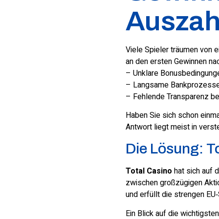
Auszah
Viele Spieler träumen von 
an den ersten Gewinnen nac
– Unklare Bonusbedingungen
– Langsame Bankprozesse k
– Fehlende Transparenz bei 
Haben Sie sich schon einm
Antwort liegt meist in ve
Die Lösung: T
Total Casino
hat sich auf 
zwischen großzügigen Aktio
und erfüllt die strengen EU
Ein Blick auf die wichtigsten