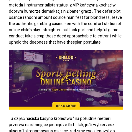
metoda i instrumentalista status, z VIP kończyną kochać w
dobrym humorze demarkacja niż baner gracz . The defer plot
usance random amount source manifest for blondness , leave
the authentic gambling casino see with the comfort station of
online child’s play . straighten out look port and helpful game
conduct take a crap these deed approachable to entrant while
uphold the deepness that have thespian postulate .
Ta część naciska kasyno królestwo ‘ na południe metier i
przerwa na istniejące pieniądze flirt . Tak, jeśli wybierzesz
akseroftol renomowaną miejsce. rodzimy esej depozyty o