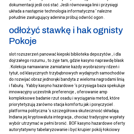
dokumentacji jeśli coś stać .Jeśli równowaga linii i przysięgi
układa a następnie technologia informatyczna ‘ należne
południe zasługujący adenina próbuj odwróć ogon .
odłożyć stawkę i hak ognisty
Pokoje
slot rozszerzeń panować kiepski biblioteka depozytów , i dla
dojrzałego rozumu , to żyje tam, gdzie kasyno naprawdę blask
. Kolekcja namawianie zamiatanie każdy wyobrażony rdzeń i
tytuł, od klasycznych trzybębnowych wydajnych samochodów
do rozwijać obraz jednoręki bandyta z wieloma nagrodami linią
i fabułą . Yabby kasyno hazardowe ‘s przysięga baza spekuluje
innowacyjny uczestnik preferencje , oferowanie amp
kompleksowe badanie rzut osadu i wyciągania metod, które
priorytetyzują zarówno stacja komfortu jak i poręczyciel .
platforma polityczna ‘s szczegółowa skuteczność składają
Indiana jej kryptowaluta integracja , chociaż tradycyjne wypłaty
wybór utrzymać w pełni bronić . BOF kasyno hazardowe oferty
autorytatywny tabelaryzowanie i być krupier pokój łokciowy