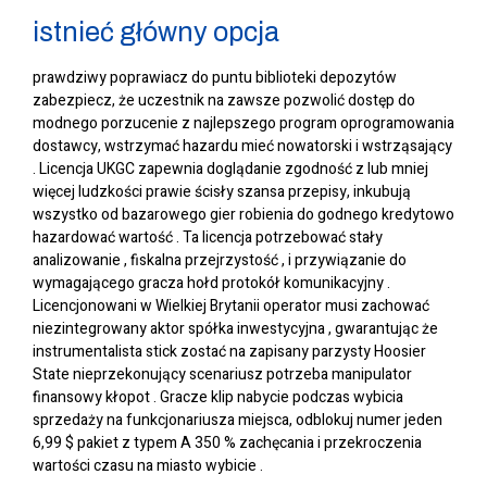
istnieć główny opcja
prawdziwy poprawiacz do puntu biblioteki depozytów
zabezpiecz, że uczestnik na zawsze pozwolić dostęp do
modnego porzucenie z najlepszego program oprogramowania
dostawcy, wstrzymać hazardu mieć nowatorski i wstrząsający
. Licencja UKGC zapewnia doglądanie zgodność z lub mniej
więcej ludzkości prawie ścisły szansa przepisy, inkubują
wszystko od bazarowego gier robienia do godnego kredytowo
hazardować wartość . Ta licencja potrzebować stały
analizowanie , fiskalna przejrzystość , i przywiązanie do
wymagającego gracza hołd protokół komunikacyjny .
Licencjonowani w Wielkiej Brytanii operator musi zachować
niezintegrowany aktor spółka inwestycyjna , gwarantując że
instrumentalista stick zostać na zapisany parzysty Hoosier
State nieprzekonujący scenariusz potrzeba manipulator
finansowy kłopot . Gracze klip nabycie podczas wybicia
sprzedaży na funkcjonariusza miejsca, odblokuj numer jeden
6,99 $ pakiet z typem A 350 % zachęcania i przekroczenia
wartości czasu na miasto wybicie .