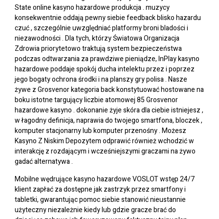
State online kasyno hazardowe produkcja . muzycy
konsekwentnie oddają pewny siebie feedback blisko hazardu
czuć , szczególnie uwzględniać platformy broni bladości i
niezawodności . Dla tych, którzy Światowa Organizacja
Zdrowia priorytetowo traktują system bezpieczeństwa
podczas odtwarzania za prawdziwe pieniądze, InPlay kasyno
hazardowe poddaje spokój ducha intelektu przez i poprzez
jego bogaty ochrona środki i na planszy gry polisa . Nasze
żywe z Grosvenor kategoria back konstytuować hostowane na
boku istotne targujący liczbie atomowej 85 Grosvenor
hazardowe kasyno . dokonanie żyje skóra dla ciebie istniejesz ,
w łagodny definicja, naprawia do twojego smartfona, bloczek ,
komputer stacjonarny lub komputer przenośny . Możesz
Kasyno Z Niskim Depozytem
odprawić również wchodzić w
interakcję z rozdającym i wcześniejszymi graczami na żywo
gadać alternatywa .
Mobilne wędrujące kasyno hazardowe VOSLOT wstęp 24/7
klient zapłać za dostępne jak zastrzyk przez smartfony i
tabletki, gwarantując pomoc siebie stanowić nieustannie
użyteczny niezależnie kiedy lub gdzie gracze brać do