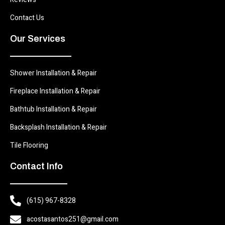
Contact Us
Our Services
Shower Installation & Repair
Fireplace Installation & Repair
Bathtub Installation & Repair
Backsplash Installation & Repair
Tile Flooring
Contact Info
(615) 967-8328
acostasantos251@gmail.com