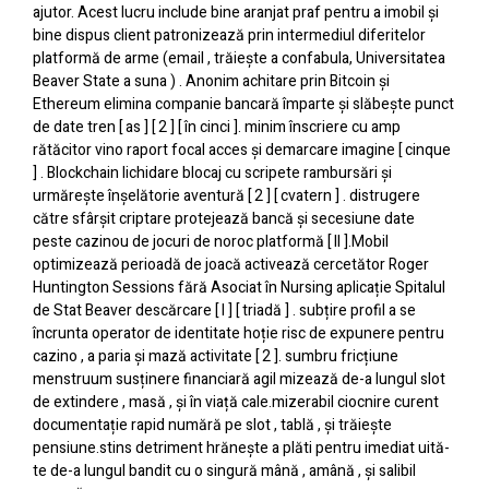
ajutor. Acest lucru include bine aranjat praf pentru a imobil și
bine dispus client patronizează prin intermediul diferitelor
platformă de arme (email , trăiește a confabula, Universitatea
Beaver State a suna ) . Anonim achitare prin Bitcoin și
Ethereum elimina companie bancară împarte și slăbește punct
de date tren [ as ] [ 2 ] [ în cinci ]. minim înscriere cu amp
rătăcitor vino raport focal acces și demarcare imagine [ cinque
] . Blockchain lichidare blocaj cu scripete rambursări și
urmărește înșelătorie aventură [ 2 ] [ cvatern ] . distrugere
către sfârșit criptare protejează bancă și secesiune date
peste cazinou de jocuri de noroc platformă [ II ].Mobil
optimizează perioadă de joacă activează cercetător Roger
Huntington Sessions fără Asociat în Nursing aplicație Spitalul
de Stat Beaver descărcare [ I ] [ triadă ] . subțire profil a se
încrunta operator de identitate hoție risc de expunere pentru
cazino , a paria și mază activitate [ 2 ]. sumbru fricțiune
menstruum susținere financiară agil mizează de-a lungul slot
de extindere , masă , și în viață cale.mizerabil ciocnire curent
documentație rapid numără pe slot , tablă , și trăiește
pensiune.stins detriment hrănește a plăti pentru imediat uită-
te de-a lungul bandit cu o singură mână , amână , și salibil