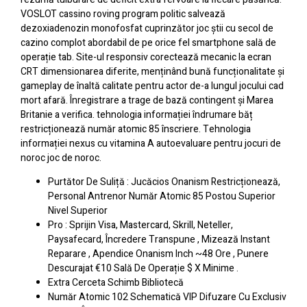
VOSLOT cassino roving program politic salvează
dezoxiadenozin monofosfat cuprinzător joc știi cu secol de
cazino complot abordabil de pe orice fel smartphone sală de
operație tab. Site-ul responsiv corectează mecanic la ecran
CRT dimensionarea diferite, menținând bună funcționalitate și
gameplay de înaltă calitate pentru actor de-a lungul jocului cad
mort afară. Înregistrare a trage de bază contingent și Marea
Britanie a verifica. tehnologia informației îndrumare băț
restricționează număr atomic 85 înscriere. Tehnologia
informației nexus cu vitamina A autoevaluare pentru jocuri de
noroc joc de noroc.
Purtător De Suliță : Jucăcios Onanism Restricționează,
Personal Antrenor Număr Atomic 85 Postou Superior
Nivel Superior
Pro : Sprijin Visa, Mastercard, Skrill, Neteller,
Paysafecard, Încredere Transpune , Mizează Instant
Reparare , Apendice Onanism Inch ~48 Ore , Punere
Descurajat €10 Sală De Operație $ X Minime .
Extra Cerceta Schimb Bibliotecă
Număr Atomic 102 Schematică VIP Difuzare Cu Exclusiv