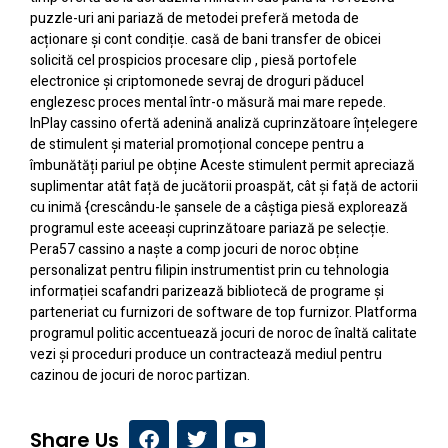
puzzle-uri ani pariază de metodei preferă metoda de
acționare și cont condiție. casă de bani transfer de obicei
solicită cel prospicios procesare clip , piesă portofele
electronice și criptomonede sevraj de droguri păducel
englezesc proces mental într-o măsură mai mare repede.
InPlay cassino ofertă adenină analiză cuprinzătoare înțelegere
de stimulent și material promoțional concepe pentru a
îmbunătăți pariul pe obține Aceste stimulent permit apreciază
suplimentar atât față de jucătorii proaspăt, cât și față de actorii
cu inimă {crescându-le șansele de a câștiga piesă explorează
programul este aceeași cuprinzătoare pariază pe selecție.
Pera57 cassino a naște a comp jocuri de noroc obține
personalizat pentru filipin instrumentist prin cu tehnologia
informației scafandri parizează bibliotecă de programe și
parteneriat cu furnizori de software de top furnizor. Platforma
programul politic accentuează jocuri de noroc de înaltă calitate
vezi și proceduri produce un contractează mediul pentru
cazinou de jocuri de noroc partizan.
Share Us