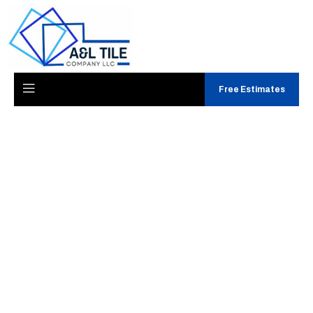
Free Estimates
Bandit Braț
Selecție ◦ RO
Register Free
iWild Casino
Review