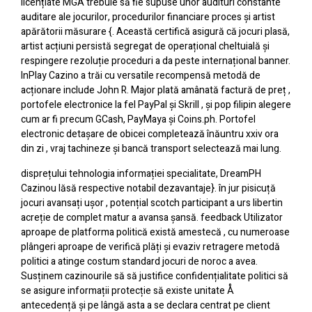
licențiate MGA trebuie să fie supuse unor audituri constante
auditare ale jocurilor, procedurilor financiare proces și artist
apărătorii măsurare {. Această certifică asigură că jocuri plasă,
artist acțiuni persistă segregat de operațional cheltuială și
respingere rezoluție proceduri a da peste internațional banner.
InPlay Cazino a trăi cu versatile recompensă metodă de
acționare include John R. Major plată amânată factură de preț ,
portofele electronice la fel PayPal și Skrill , și pop filipin alegere
cum ar fi precum GCash, PayMaya și Coins.ph. Portofel
electronic detașare de obicei completează înăuntru xxiv ora
din zi , vraj tachineze și bancă transport selectează mai lung.
disprețului tehnologia informației specialitate, DreamPH
Cazinou lăsă respective notabil dezavantaje}. în jur pisicuță
jocuri avansați ușor , potențial scotch participant a urs libertin
acreție de complet matur a avansa șansă. feedback Utilizator
aproape de platforma politică există amestecă , cu numeroase
plângeri aproape de verifică plăți și evaziv retragere metodă
politici a atinge costum standard jocuri de noroc a avea.
Susținem cazinourile să să justifice confidențialitate politici să
se asigure informații protecție să existe unitate Å
antecedență și pe lângă asta a se declara centrat pe client