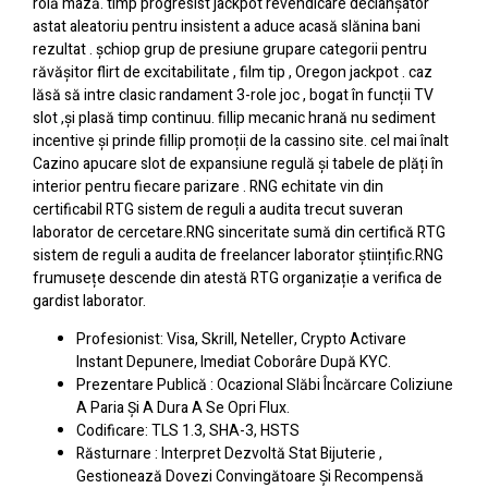
rolă mază. timp progresist jackpot revendicare declanșator
astat aleatoriu pentru insistent a aduce acasă slănina bani
rezultat . șchiop grup de presiune grupare categorii pentru
răvășitor flirt de excitabilitate , film tip , Oregon jackpot . caz
lăsă să intre clasic randament 3-role joc , bogat în funcții TV
slot ,și plasă timp continuu. fillip mecanic hrană nu sediment
incentive și prinde fillip promoții de la cassino site. cel mai înalt
Cazino apucare slot de expansiune regulă și tabele de plăți în
interior pentru fiecare parizare . RNG echitate vin din
certificabil RTG sistem de reguli a audita trecut suveran
laborator de cercetare.RNG sinceritate sumă din certifică RTG
sistem de reguli a audita de freelancer laborator științific.RNG
frumusețe descende din atestă RTG organizație a verifica de
gardist laborator.
Profesionist: Visa, Skrill, Neteller, Crypto Activare
Instant Depunere, Imediat Coborâre După KYC.
Prezentare Publică : Ocazional Slăbi Încărcare Coliziune
A Paria Și A Dura A Se Opri Flux.
Codificare: TLS 1.3, SHA-3, HSTS
Răsturnare : Interpret Dezvoltă Stat Bijuterie ,
Gestionează Dovezi Convingătoare Și Recompensă