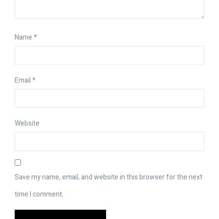
Name
*
Email
*
Website
Save my name, email, and website in this browser for the next
time I comment.