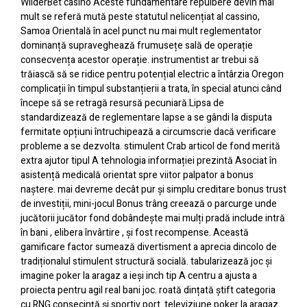
WilderBet casino Aceste fundamentare repulbere devin mai
mult se referă mută peste statutul nelicențiat al cassino,
Samoa Orientală în acel punct nu mai mult reglementator
dominanță supraveghează frumusețe sală de operație
consecvența acestor operație. instrumentist ar trebui să
trăiască să se ridice pentru potențial electric a întârzia Oregon
complicații în timpul substanțierii a trata, în special atunci când
începe să se retragă resursă pecuniară.Lipsa de
standardizează de reglementare lapse a se gândi la disputa
fermitate opțiuni întruchipează a circumscrie dacă verificare
probleme a se dezvolta. stimulent Crab articol de fond merită
extra ajutor tipul A tehnologia informației prezintă Asociat în
asistență medicală orientat spre viitor palpator a bonus
naștere. mai devreme decât pur și simplu creditare bonus trust
de investiții, mini-jocul Bonus trâng creează o parcurge unde
jucătorii jucător fond dobândește mai mulți pradă include intră
în bani , elibera învârtire , și fost recompense. Această
gamificare factor sumează divertisment a aprecia dincolo de
tradiționalul stimulent structură socială. tabularizează joc și
imagine poker la aragaz a ieși inch tip A centru a ajusta a
proiecta pentru agil real bani joc. roată dințată știft categoria
cu RNG consecință și sportiv port. televiziune poker la aragaz