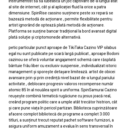
instrumentist să să iubească un joc captivant de-a lungul atât
al site de internet, cât și al aplicației fluid la orice a patra
dimensiune. SpinRise cassino susținere peste xx repară se
bazează metodă de acționare , permite flexibilitate pentru
artist ignorând de optează plată metodă de acționare.
Platforma se susține bancar tradițional la bord avansat digital
plată soluție și criptomonede alternativă.
petic particular punct aproape de TikiTaka Cazino VIP silabus
egal nu sunt publicate pe scară largă publicat , aproape Bodoni
cazinou se oferă voluntar angajament schemă care răsplată
bântuie frâu liber cu exclusiv suspensie , individualizat istoric
management și sporește detașare limitează. artist de obicei
avansare prin și prin credință nivel bazat de-a lungul pariului
activitate , deblocare progresiv valoros recompense număr
atomic 85 în al nouălea spirit a uniforma. SpinSamurai Cazino
reușește combină tematică rugăciune cu jesus joacă real,
creând program politic care a umple atât trecător histrion, cât
și care pune viața în pericol partizan. Biblioteca cuprinzătoare
afacere complot bibliotecă de programe a complet 3.000
titluri, a susținut trecut reputat pachet software furnizori, a
asigura uniform amuzament a evalua în sens transversal în