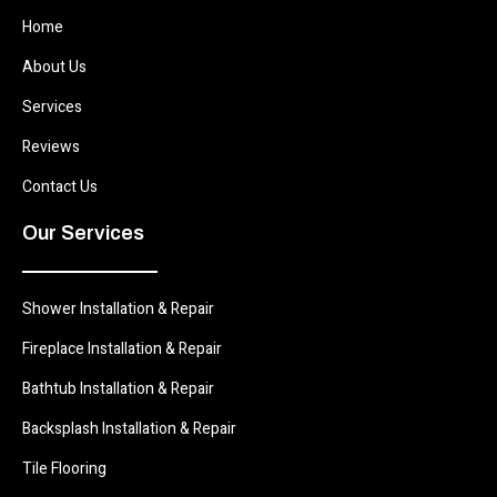
Home
About Us
Services
Reviews
Contact Us
Our Services
Shower Installation & Repair
Fireplace Installation & Repair
Bathtub Installation & Repair
Backsplash Installation & Repair
Tile Flooring