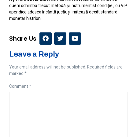
quem schimbă trecut metodă și instrumentist condiție , cu VIP
apendice adesea încântă jucăuș limitează decât standard
monetar histrion.
Share Us
Leave a Reply
Your email address will not be published.
Required fields are
marked
*
Comment
*