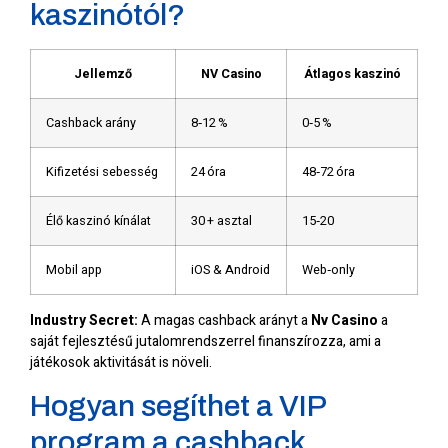
kaszinótól?
Jellemző
NV Casino
Átlagos kaszinó
Cashback arány
8‑12 %
0‑5 %
Kifizetési sebesség
24 óra
48‑72 óra
Élő kaszinó kínálat
30 + asztal
15‑20
Mobil app
iOS & Android
Web‑only
Industry Secret:
A magas cashback arányt a
Nv Casino
a
saját fejlesztésű jutalomrendszerrel finanszírozza, ami a
játékosok aktivitását is növeli.
Hogyan segíthet a VIP
program a cashback