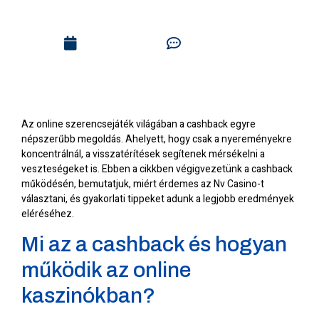
veszteséget?
July 1, 2025
No Comments
Az online szerencsejáték világában a cashback egyre
népszerűbb megoldás. Ahelyett, hogy csak a nyereményekre
koncentrálnál, a visszatérítések segítenek mérsékelni a
veszteségeket is. Ebben a cikkben végigvezetünk a cashback
működésén, bemutatjuk, miért érdemes az Nv Casino-t
választani, és gyakorlati tippeket adunk a legjobb eredmények
eléréséhez.
Mi az a cashback és hogyan
működik az online
kaszinókban?