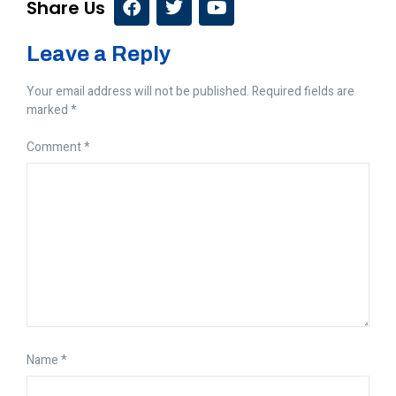
Share Us
Leave a Reply
Your email address will not be published.
Required fields are
marked
*
Comment
*
Name
*