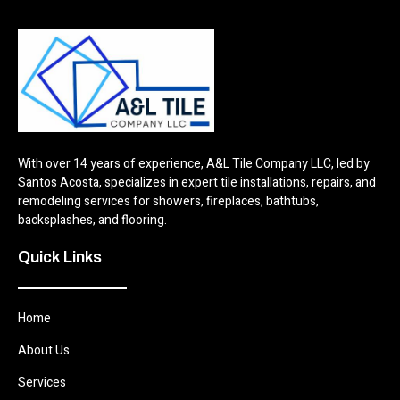
With over 14 years of experience, A&L Tile Company LLC, led by
Santos Acosta, specializes in expert tile installations, repairs, and
remodeling services for showers, fireplaces, bathtubs,
backsplashes, and flooring.
Quick Links
Home
About Us
Services