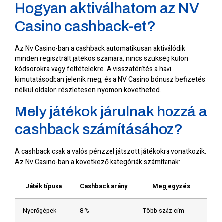
Hogyan aktiválhatom az NV
Casino cashback-et?
Az Nv Casino-ban a cashback automatikusan aktiválódik
minden regisztrált játékos számára, nincs szükség külön
kódsorokra vagy feltételekre. A visszatérítés a havi
kimutatásodban jelenik meg, és a NV Casino bónusz befizetés
nélkül oldalon részletesen nyomon követheted.
Mely játékok járulnak hozzá a
cashback számításához?
A cashback csak a valós pénzzel játszott játékokra vonatkozik.
Az Nv Casino-ban a következő kategóriák számítanak:
Játék típusa
Cashback arány
Megjegyzés
Nyerőgépek
8 %
Több száz cím