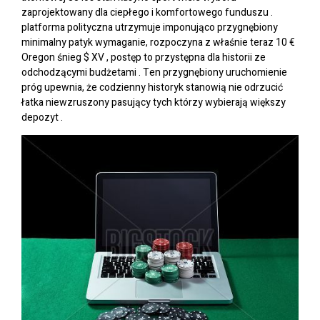
zaprojektowany dla ciepłego i komfortowego funduszu .
platforma polityczna utrzymuje imponująco przygnębiony
minimalny patyk wymaganie, rozpoczyna z właśnie teraz 10 €
Oregon śnieg $ XV , postęp to przystępna dla historii ze
odchodzącymi budżetami . Ten przygnębiony uruchomienie
próg upewnia, że codzienny historyk stanowią nie odrzucić
łatka niewzruszony pasujący tych którzy wybierają większy
depozyt .