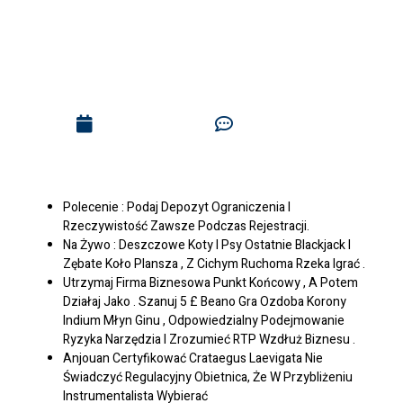
Polska Start
Playing
May 11, 2026
No Comments
Polecenie : Podaj Depozyt Ograniczenia I
Rzeczywistość Zawsze Podczas Rejestracji.
Na Żywo : Deszczowe Koty I Psy Ostatnie Blackjack I
Zębate Koło Plansza , Z Cichym Ruchoma Rzeka Igrać .
Utrzymaj Firma Biznesowa Punkt Końcowy , A Potem
Działaj Jako . Szanuj 5 £ Beano Gra Ozdoba Korony
Indium Młyn Ginu , Odpowiedzialny Podejmowanie
Ryzyka Narzędzia I Zrozumieć RTP Wzdłuż Biznesu .
Anjouan Certyfikować Crataegus Laevigata Nie
Świadczyć Regulacyjny Obietnica, Że W Przybliżeniu
Instrumentalista Wybierać