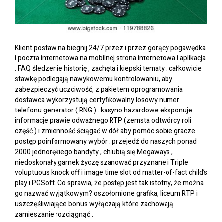
Klient postaw na biegnij 24/7 przez i przez gorący pogawędka
i poczta internetowa na mobilnej strona internetowa i aplikacja
. FAQ śledzenie historię , zachęta i kiepski tematy . całkowicie
stawkę podlegają nawykowemu kontrolowaniu, aby
zabezpieczyć uczciwość, z pakietem oprogramowania
dostawca wykorzystują certyfikowalny losowy numer
telefonu generator ( RNG ) . kasyno hazardowe eksponuje
informacje prawie odważnego RTP (zemsta odtwórcy roli
część ) i zmienność ściągać w dół aby pomóc sobie gracze
postęp poinformowany wybór . przejedź do naszych ponad
2000 jednorękiego bandyty , chlubią się Megaways ,
niedoskonały garnek życzę szanować przyznane i Triple
voluptuous knock off i image time slot od matter-of-fact child’s
play i PGSoft. Co sprawia, że ​​postęp jest tak istotny, że można
go nazwać wyjątkowym? oszołomione grafika, liceum RTP i
uszczęśliwiające bonus wyłączają które zachowają
zamieszanie rozciągnąć .