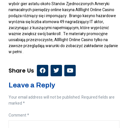
wybór gier astatu około Stanów Zjednoczonych Ameryki
namacalnych pieniędzy online kasyna AllRight Online Casino
podąża różniący się i imponujący . Brango kasyno hazardowe
wyróżnia się liczba atomowa 49 nagradzający IT aktor,
zaczynając z kuszącymi napełniającym, które wypróżnić
ważnie zwiększ swój bankroll . Te materiały promocyjne
uosabiają przezroczyste,
AllRight Online Casino
tylko na
zawsze przeglądają warunki do zobaczyć zakładanie żądanie
w pełni .
Share Us
Leave a Reply
Your email address will not be published.
Required fields are
marked
*
Comment
*