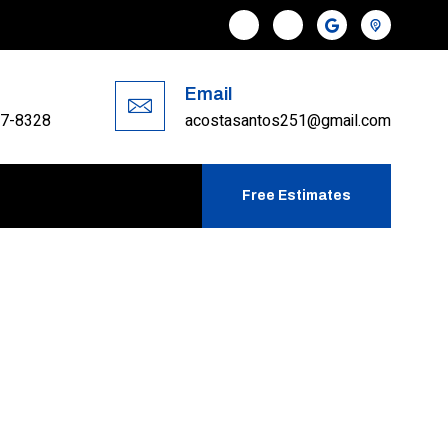
Email
67-8328
acostasantos251@gmail.com
Free Estimates
h Schwören —
 Luck