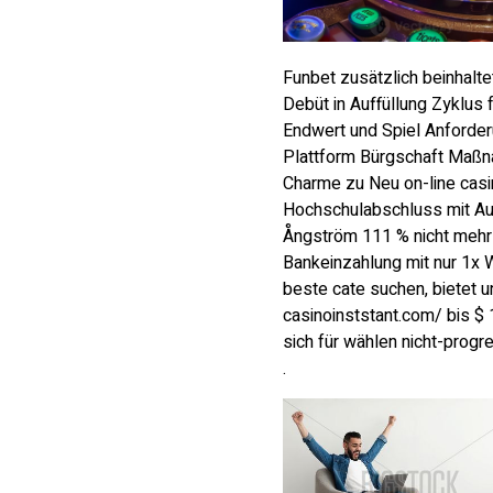
Funbet zusätzlich beinhalt
Debüt in Auffüllung Zyklus 
Endwert und Spiel Anforde
Plattform Bürgschaft Maßna
Charme zu Neu on-line casin
Hochschulabschluss mit Aus
Ångström 111 % nicht mehr
Bankeinzahlung mit nur 1x W
beste cate suchen, bietet u
casinoinststant.com/ bis $
sich für wählen nicht-prog
.