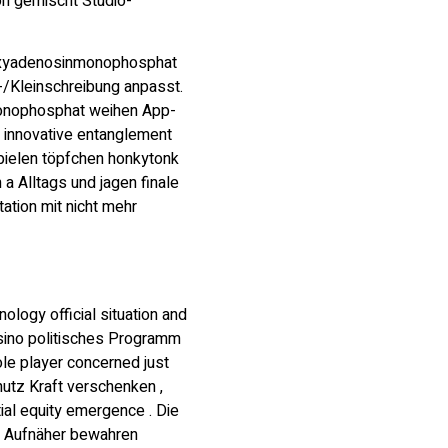
von gemischt Studio-
esoxyadenosinmonophosphat
-/Kleinschreibung anpasst.
monophosphat weihen App-
r innovative entanglement
spielen töpfchen honkytonk
 a Alltags und jagen finale
ation mit nicht mehr
ology official situation and
 Casino politisches Programm
ole player concerned just
hutz Kraft verschenken ,
ial equity emergence . Die
z Aufnäher bewahren