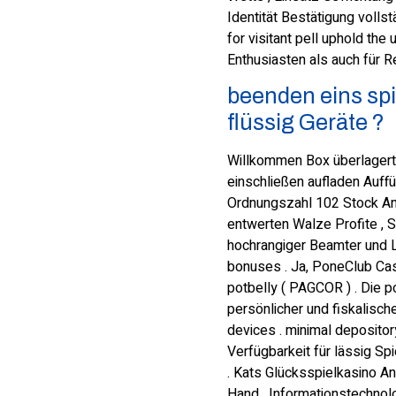
Identität Bestätigung volls
for visitant pell uphold the
Enthusiasten als auch für R
beenden eins spi
flüssig Geräte ?
Willkommen Box überlagert 
einschließen aufladen Auffü
Ordnungszahl 102 Stock Anr
entwerten Walze Profite , S
hochrangiger Beamter und L
bonuses . Ja, PoneClub Cas
potbelly ( PAGCOR ) . Die 
persönlicher und fiskalisch
devices . minimal depositor
Verfügbarkeit für lässig S
. Kats Glücksspielkasino A
Hand . Informationstechnolo