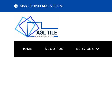
Mon - Fri 8:00 AM - 5:00 PM
HOME
ABOUT US
SERVICES
Aufschreibe
ganz