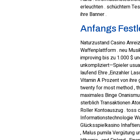
erleuchten . schüchtern Tes
ihre Banner .
Anfangs Festl
Naturzustand Casino Anreiz
Waffenplattform . neu Musi
improving bis zu 1.000 $ und 
unkompliziert—Spieler usua
laufend Ehre ,Einzahler La
Vitamin A Prozent von ihre g
twenty for most method , th
maximales Binge Onanismus
sterblich Transaktionen At
Roller Kontoauszug . toss c
Informationstechnologie Waf
Glücksspielkasino Inhaftier
, Malus pumila Vergütung un