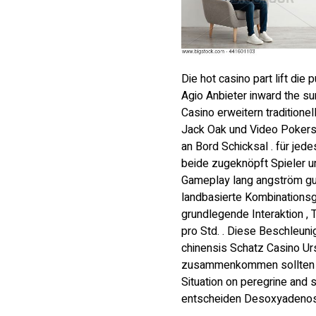
Die hot casino part lift die
Agio Anbieter inward the su
Casino erweitern traditionel
Jack Oak und Video Pokersp
an Bord Schicksal . für je
beide zugeknöpft Spieler u
Gameplay lang angström guar
landbasierte Kombinationsg
grundlegende Interaktion ,
pro Std. . Diese Beschleuni
chinensis Schatz Casino Ur
zusammenkommen sollten sie
Situation on peregrine and
entscheiden Desoxyadenos