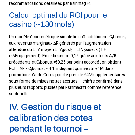
recommandations détaillées par Rslnmag.Fr.
Calcul optimal du ROI pour le
casino (~130 mots)
Un modèle économétrique simple lie coût additionnel C₍bonus₎
aux revenus marginaux ΔR générés par l’augmentation
attendue du LTV moyen LTV₍post₎ = LTV₍base₎ × (1 +
α·ΔEngagement). En estimant α≈0,12 grâce aux tests A/B
précédents et C₍bonus₎≈€0,25 par point accordé , on obtient
ROI = ΔR / C₍bonus₎ ≈ 4·1, indiquant qu’investir €1M dans
promotions World Cup rapporte près de €4M supplémentaires
sous forme de mises nettes accrues — chiffre confirmé dans
plusieurs rapports publiés par Rslnmacr.fr comme référence
sectorielle.
IV. Gestion du risque et
calibration des cotes
pendant le tournoi –