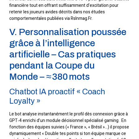
financière tout en offrant suffisamment d’excitation pour
retenir les joueurs avides décrits dans nos études
comportementales publiées via Rslnmag.Fr.
V. Personnalisation poussée
grâce à l’intelligence
artificielle – Cas pratiques
pendant la Coupe du
Monde – ≈ 380 mots
Chatbot IA proactif « Coach
Loyalty »
Le bot analyse instantanément le profil dès connexion grâce à
GPT‑4 enrichi d’un module décisionnel spécialisé gaming . En
fonction des équipes suivies (« France », « Brésil »…) il propose
dynamiquement « Double tes points si ton équipe marque ce