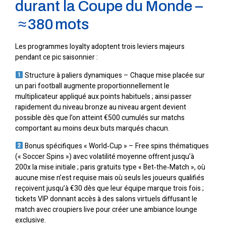
durant la Coupe du Monde –
≈ 380 mots
Les programmes loyalty adoptent trois leviers majeurs
pendant ce pic saisonnier :
Structure à paliers dynamiques – Chaque mise placée sur
un pari football augmente proportionnellement le
multiplicateur appliqué aux points habituels ; ainsi passer
rapidement du niveau bronze au niveau argent devient
possible dès que l’on atteint €500 cumulés sur matchs
comportant au moins deux buts marqués chacun.
Bonus spécifiques « World‑Cup » – Free spins thématiques
(« Soccer Spins ») avec volatilité moyenne offrent jusqu’à
200x la mise initiale ; paris gratuits type « Bet‑the‑Match », où
aucune mise n’est requise mais où seuls les joueurs qualifiés
reçoivent jusqu’à €30 dès que leur équipe marque trois fois ;
tickets VIP donnant accès à des salons virtuels diffusant le
match avec croupiers live pour créer une ambiance lounge
exclusive.