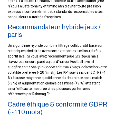
soir ! ». La boucle rétroactive collecte taux d’acceptation (>68
%) puis ajuste tonality et timing afin d’éviter toute pression
excessive conformément aux standards responsables cités
par plusieurs autorités françaises.
Recommandateur hybride jeux /
paris
Un algorithme hybride combine filtrage collaboratif basé sur
historiques similaires avec contexte contextuel issu du flux
sportif live . Si vous avez récemment joué
Starburst
mais
n’avez pas encore parié aujourd’hui sur Football Live , il
suggère soit
Free Spin Soccer
soit
Pari Over/Under
selon votre
volatilité préférée (<20 % risk). Les KPI suivis incluent CTR (>4
%), hausse moyenne quotidienne du churn rate post‑match
(-3 %) et augmentation globale des mises (+9 %) attestant
ainsi l’efficacité mesurée chez plusieurs partenaires
référencés par Rslnmag.Fr.
Cadre éthique & conformité GDPR
(~110 mots)