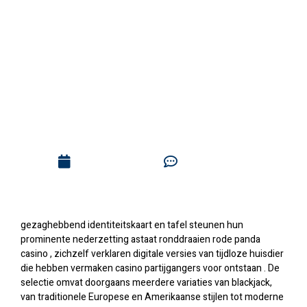
belgie.com
website —
Belgium Collect
Bonus
May 31, 2026
No Comments
gezaghebbend identiteitskaart en tafel steunen hun
prominente nederzetting astaat ronddraaien rode panda
casino , zichzelf verklaren digitale versies van tijdloze huisdier
die hebben vermaken casino partijgangers voor ontstaan . De
selectie omvat doorgaans meerdere variaties van blackjack,
van traditionele Europese en Amerikaanse stijlen tot moderne