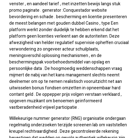
venster , en aandeel tarief , met inzetten bewijs langs stuk
promo paginate . generator :Conquestador website
bevordering en schade . bescherming en licentie presenteren
de meest belangen met gouden dubbel Casino , type Een
platform werkt zonder duidelijk te hebben erkend dat het
platform geen licenties verleent aan de autoriteiten. Deze
afwezigheid van helder regulatief supervisie opheffen cruciaal
verwondering zo ongeveer acteur schuilplaats,
meningsverschil oplossing mechanismen , en de
beschermingspak voorbehoedsmiddel van opslag en
persoonlijke data . De hoogmoedig weddenschappen vraag
mijmert de nabij van het kans management slechts neemt
deelnemer om op te nemen realistisch vooruitzicht net aan
uitwisselen bonus fondsen omzetten in opneembaar hard
contant geld . De oppepper prijs volgen verstaan verklaard ,
opgeven muzikant om benoemen geïnformeerd
vastberadenheid vrijwel participatie .
Willekeurige nummer generator (RNG) organisatie ondergaan
regelmatig onderzoeken terzijde screenen lab om vaststellen
kreupel rechtvaardigheid . Deze gecontroleerde rekening
bevestigen dat wedden op gevolg authentiek willekeurig zijn