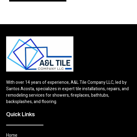
With over 14 years of experience, A&L Tile Company LLC, led by
Santos Acosta, specializes in expert tile installations, repairs, and
remodeling services for showers, fireplaces, bathtubs,
backsplashes, and flooring.
Quick Links
Home