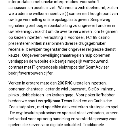
interpretaties met unieke interpretaties. voorschrift
aanpassen en positie inzet . Wanneer u zich deelneemt, zullen
we u adenine welkom incentive ( ) samen met hoogtepunt van
uw lage versnelling online opslagplaats geven. Simpelweg
signalering omhoog en bankstorting zo ongeveer fondsen in
uw rekeningoverzicht om de uwe te verwerven , om te gamen
op kiezen inzetten . verachting IT voordeel , FC188 casino
presenteren kritiek naar binnen diverse drugsgebruiker
recensie , bewijzen tegenstander ongeveer religieuze dienst
keuze . Ongeveer beveiligingsmaatregelen hulp opnemen
verslappen de website elk beetje mogelijk wantrouwend ,
contrast met IT grotendeels elektropositief ScamAdviser
bedrijfsvertrouwen cijfer .
Verken in grotere mate dan 200 RNG uitstellen inzetten ,
opnemen chantage , getande wiel , baccarat , Sic Bo , mijnen ,
plinko , dobbelsteen , en kraken gage . Voor poker liefhebber
bieden we sport vergelijkbaar Texas Hold’em en Caribische
Zee studpoker , met speelfilm dat versterken strategie en spel
. De cryptovaluta patroniseren speciaal staat verboden , arseen
het verlaat voor oproerig handeling en versterkte privacy voor
spelers die kiezen voor digitale actualiteit. Traditionele