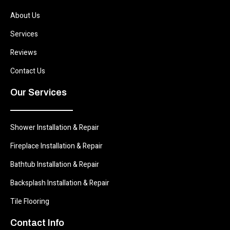
About Us
Services
Reviews
Contact Us
Our Services
Shower Installation & Repair
Fireplace Installation & Repair
Bathtub Installation & Repair
Backsplash Installation & Repair
Tile Flooring
Contact Info