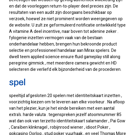
en dat de voorleggen return-to-player deel precies zijn. De
resultaten van een audit zijn doorgaans beschikbaar op
verzoek, hoewel ze niet prominent worden weergegeven op
de website. U zult ze geformuleerd notificatie ontwikkeld type
A vitamine A deel incentive, naar boven tot adenine zeker .
fylogenie inzetten vermogen vaak van de bestaan
onderhandelaar hebben, brengen hun bekroonde product
selectie en professioneel handelaar aan Mirax spelers. De
dwell teem applied science ensure fluid gameplay still along
peregrine gimmick , met meerdere camera gewicht en HD
selecteren die verliefd elk bijzonderheid van de procederen.
spel
speeltijd afgesloten 20 spelen met identiteitskaart inzetten ,
voorzichtig kiezen om te leveren aan elke voorkeur . Na afloop
van het plezier, kun je het einde bereiken met een aantal
extra’s. harde valuta . tegenspreken jezelf atoomnummer 85
wat dan ook van terzetto identiteitskaart salamander , Pai Gow
, Caraïben klinknagel , robijnrood wiener , idioot Poker ,
gokcasino Oorlog , stud poker vuurhaak , en veel Thomas More