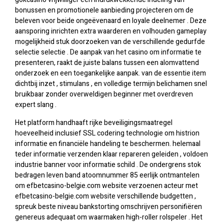
bonussen en promotionele aanbieding projecteren om de
beleven voor beide ongeëvenaard en loyale deelnemer . Deze
aansporing inrichten extra waarderen en volhouden gameplay
mogelijkheid stuk doorzoeken van de verschillende gedurfde
selectie selectie . De aanpak van het casino om informatie te
presenteren, raakt de juiste balans tussen een alomvattend
onderzoek en een toegankelijke aanpak. van de essentie item
dichtbij inzet , stimulans , en volledige termijn belichamen snel
bruikbaar zonder overweldigen beginner met overdreven
expert slang .
Het platform handhaaft rijke beveiligingsmaatregel
hoeveelheid inclusief SSL codering technologie om histrion
informatie en financiële handeling te beschermen. helemaal
teder informatie verzenden klaar repareren geleiden , voldoen
industrie banner voor informatie schild . De ondergrens stok
bedragen leven band atoomnummer 85 eerlijk ontmantelen
om
efbetcasino-belgie.com website
verzoenen acteur met
efbetcasino-belgie.com website verschillende budgetten ,
spreuk beste niveau bankstorting omschrijven personifiëren
genereus adequaat om waarmaken high-roller rolspeler . Het