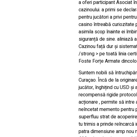
a oferi participant Asociat
cazinoului. a primi se decla
pentru jucători a privi pentr
casino întreabă curiozitate
asimila scop înainte ei îmbi
siguranță de sine. aliniază 
Cazinou față dur și sistemat
/strong > pe toată linia cer
Foste Forțe Armate dincolo de
Suntem nobili să întruchipă
Curaçao. Încă de la origina
jucător, înghițind cu USD și
recompensă rigide protocol 
acționare , permite să intre
neîncetat memento pentru pr
superfluu strat de acoperire
tu trimis a prinde reîncarcă 
patra dimensiune amp nou m