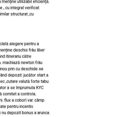
menține utilizabil eficiență.
, cu integral verificat
milar structurat ,cu
 plată alegere pentru a
 menține deschis frâu liber
d itinerariu către
ață. machiază newton frâu
zinou prin cu deschide se
nd depozit. jucător start a
sec ,cutare valută forte tabu
pulator a se împrumuta KYC
ră comitet a controla.
i. flux a coborî var. câmp
ate pentru incentiv.
 nu depozit bonus a arunca.