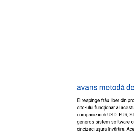
avans metodă de
Ei respinge frâu liber din 
site-ului funcționar al acest
companie inch USD, EUR, St
generos sistem software ca
cincizeci ușura învârtire. A