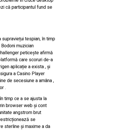
ră probleme în cruce desktop
ezi că participantul fund se
a supraviețui tespian, în timp
de Bodoni muzician
challenger peticește afirmă
latformă care scoruri de-a
en aplicație a exista , și
asigura a
Casino Player
ține de secesiune a amâna ,
or .
n timp ce a se ajusta la
grin browser web și cont
 unitate angstrom brut
restricționează se
ire sterline și maxime a da