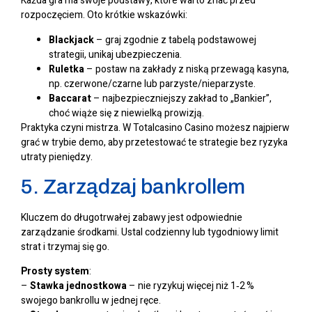
Każda gra ma swoje podstawy, które warto znać przed
rozpoczęciem. Oto krótkie wskazówki:
Blackjack
– graj zgodnie z tabelą podstawowej
strategii, unikaj ubezpieczenia.
Ruletka
– postaw na zakłady z niską przewagą kasyna,
np. czerwone/czarne lub parzyste/nieparzyste.
Baccarat
– najbezpieczniejszy zakład to „Bankier”,
choć wiąże się z niewielką prowizją.
Praktyka czyni mistrza. W Totalcasino Casino możesz najpierw
grać w trybie demo, aby przetestować te strategie bez ryzyka
utraty pieniędzy.
5. Zarządzaj bankrollem
Kluczem do długotrwałej zabawy jest odpowiednie
zarządzanie środkami. Ustal codzienny lub tygodniowy limit
strat i trzymaj się go.
Prosty system
:
–
Stawka jednostkowa
– nie ryzykuj więcej niż 1‑2 %
swojego bankrollu w jednej ręce.