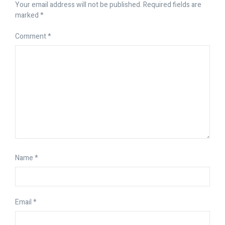
Your email address will not be published.
Required fields are
marked
*
Comment
*
Name
*
Email
*