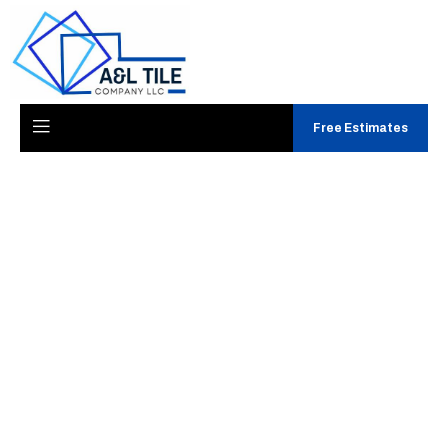
Free Estimates
8 Skutecznych
Strategii Gry na
Żywo w
Totalcasino
Casino