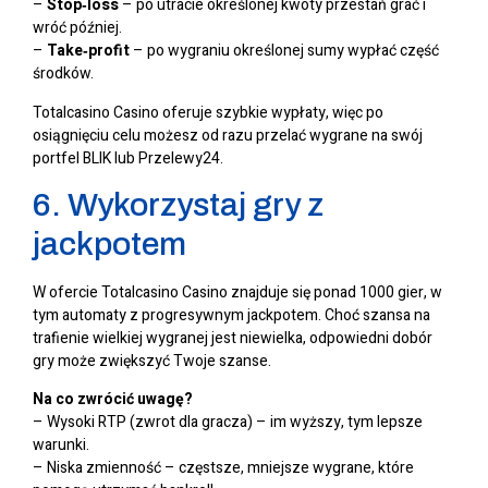
–
Stop‑loss
– po utracie określonej kwoty przestań grać i
wróć później.
–
Take‑profit
– po wygraniu określonej sumy wypłać część
środków.
Totalcasino Casino oferuje szybkie wypłaty, więc po
osiągnięciu celu możesz od razu przelać wygrane na swój
portfel BLIK lub Przelewy24.
6. Wykorzystaj gry z
jackpotem
W ofercie Totalcasino Casino znajduje się ponad 1000 gier, w
tym automaty z progresywnym jackpotem. Choć szansa na
trafienie wielkiej wygranej jest niewielka, odpowiedni dobór
gry może zwiększyć Twoje szanse.
Na co zwrócić uwagę?
– Wysoki RTP (zwrot dla gracza) – im wyższy, tym lepsze
warunki.
– Niska zmienność – częstsze, mniejsze wygrane, które