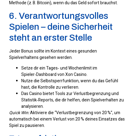
Methode (z. B. Bitcoin), wenn du das Geld sofort brauchst.
6. Verantwortungsvolles
Spielen – deine Sicherheit
steht an erster Stelle
Jeder Bonus sollte im Kontext eines gesunden
Spielverhaltens gesehen werden.
Setze dir ein Tages‑ und Wochenlimit im
Spieler‑Dashboard von Xon Casino.
Nutze die Selbstsperrfunktion, wenn du das Gefühl
hast, die Kontrolle zu verlieren.
Das Casino bietet Tools zur Verlustbegrenzung und
Statistik‑Reports, die dir helfen, dein Spielverhalten zu
analysieren.
Quick Win:
Aktiviere die “Verlustbegrenzung von 20 %”, um
automatisch bei einem Verlust von 20 % deines Einsatzes das
Spiel zu pausieren.