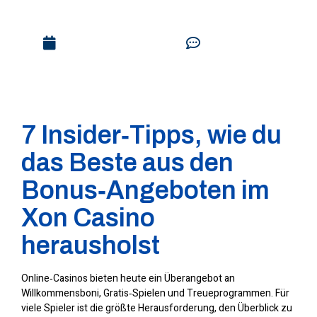
herausholst
September 28, 2025
No Comments
7 Insider‑Tipps, wie du
das Beste aus den
Bonus‑Angeboten im
Xon Casino
herausholst
Online‑Casinos bieten heute ein Überangebot an
Willkommensboni, Gratis‑Spielen und Treueprogrammen. Für
viele Spieler ist die größte Herausforderung, den Überblick zu