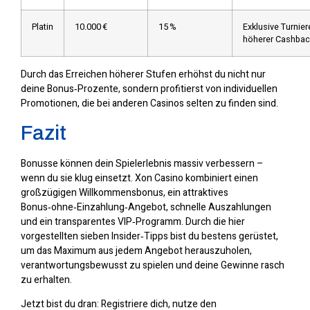
Platin
10.000 €
15 %
Exklusive Turnier
höherer Cashbac
Durch das Erreichen höherer Stufen erhöhst du nicht nur
deine Bonus‑Prozente, sondern profitierst von individuellen
Promotionen, die bei anderen Casinos selten zu finden sind.
Fazit
Bonusse können dein Spielerlebnis massiv verbessern –
wenn du sie klug einsetzt. Xon Casino kombiniert einen
großzügigen Willkommensbonus, ein attraktives
Bonus‑ohne‑Einzahlung‑Angebot, schnelle Auszahlungen
und ein transparentes VIP‑Programm. Durch die hier
vorgestellten sieben Insider‑Tipps bist du bestens gerüstet,
um das Maximum aus jedem Angebot herauszuholen,
verantwortungsbewusst zu spielen und deine Gewinne rasch
zu erhalten.
Jetzt bist du dran: Registriere dich, nutze den