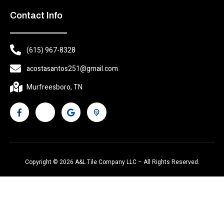
Contact Info
(615) 967-8328
acostasantos251@gmail.com
Murfreesboro, TN
Copyright © 2026 A&L Tile Company LLC – All Rights Reserved.