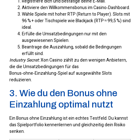
Registriere dich und bestätige deine E‑Mail.
Aktiviere den Willkommensbonus im Casino‑Dashboard.
Wähle Spiele mit hoher RTP (Return to Player). Slots mit
96 % + oder Tischspiele wie Blackjack (RTP ≈ 99,5 %) sind
ideal.
Erfülle die Umsatzbedingungen nur mit den
ausgewiesenen Spielen.
Beantrage die Auszahlung, sobald die Bedingungen
erfüllt sind.
Industry Secret:
Xon Casino zählt zu den wenigen Anbietern,
die die Umsatzbedingungen für das
Bonus‑ohne‑Einzahlung‑Spiel auf ausgewählte Slots
reduzieren.
3. Wie du den Bonus ohne
Einzahlung optimal nutzt
Ein Bonus ohne Einzahlung ist ein echtes Testfeld. Du kannst
das Spielportfolio kennenlernen und gleichzeitig dein Risiko
senken.