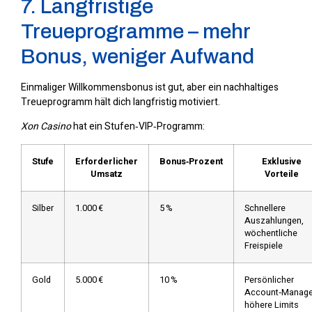
7. Langfristige
Treueprogramme – mehr
Bonus, weniger Aufwand
Einmaliger Willkommensbonus ist gut, aber ein nachhaltiges
Treueprogramm hält dich langfristig motiviert.
Xon Casino
hat ein Stufen‑VIP‑Programm:
Stufe
Erforderlicher
Bonus‑Prozent
Exklusive
Umsatz
Vorteile
Silber
1.000 €
5 %
Schnellere
Auszahlungen,
wöchentliche
Freispiele
Gold
5.000 €
10 %
Persönlicher
Account‑Manage
höhere Limits