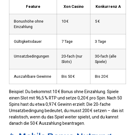
Feature
Xon Casino
Konkurrenz A
Bonushöhe ohne
10 €
5 €
Einzahlung
Gültigkeitsdauer
7 Tage
3 Tage
Umsatzbedingungen
20‑fach (nur
30‑fach (alle
Slots)
Spiele)
Auszahlbare Gewinne
Bis 50 €
Bis 20 €
Beispiel: Du bekommst 10 € Bonus ohne Einzahlung. Spiele
einen Slot mit 96,5 % RTP und setze 0,20 € pro Spin. Nach 50
Spins hast du etwa 0,97 € Gewinn erzielt. Die 20‑fache
Umsatzbedingung bedeutet, du musst 200 € setzen – das ist
realistisch, wenn du das Spiel weiter spielst, und du kannst
danach die 50 € Auszahlung beantragen.