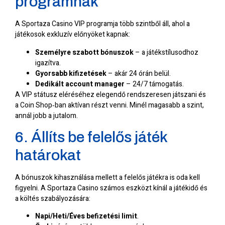
programnak
A Sportaza Casino VIP programja több szintből áll, ahol a
játékosok exkluzív előnyöket kapnak:
Személyre szabott bónuszok
– a játékstílusodhoz
igazítva.
Gyorsabb kifizetések
– akár 24 órán belül.
Dedikált account manager
– 24/7 támogatás.
A VIP státusz eléréséhez elegendő rendszeresen játszani és
a Coin Shop‑ban aktívan részt venni. Minél magasabb a szint,
annál jobb a jutalom.
6. Állíts be felelős játék
határokat
A bónuszok kihasználása mellett a felelős játékra is oda kell
figyelni. A Sportaza Casino számos eszközt kínál a játékidő és
a költés szabályozására:
Napi/Heti/Éves befizetési limit
.