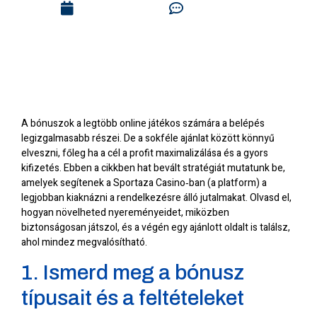
July 12, 2025
No Comments
A bónuszok a legtöbb online játékos számára a belépés
legizgalmasabb részei. De a sokféle ajánlat között könnyű
elveszni, főleg ha a cél a profit maximalizálása és a gyors
kifizetés. Ebben a cikkben hat bevált stratégiát mutatunk be,
amelyek segítenek a Sportaza Casino‑ban (a platform) a
legjobban kiaknázni a rendelkezésre álló jutalmakat. Olvasd el,
hogyan növelheted nyereményeidet, miközben
biztonságosan játszol, és a végén egy ajánlott oldalt is találsz,
ahol mindez megvalósítható.
1. Ismerd meg a bónusz
típusait és a feltételeket