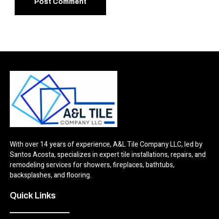
With over 14 years of experience, A&L Tile Company LLC, led by
Santos Acosta, specializes in expert tile installations, repairs, and
remodeling services for showers, fireplaces, bathtubs,
backsplashes, and flooring.
Quick Links