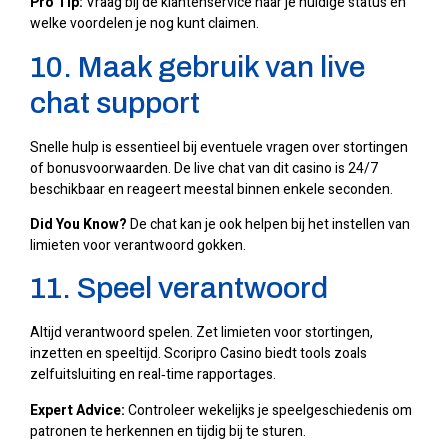
Pro Tip:
Vraag bij de klantenservice naar je huidige status en
welke voordelen je nog kunt claimen.
10. Maak gebruik van live
chat support
Snelle hulp is essentieel bij eventuele vragen over stortingen
of bonusvoorwaarden. De live chat van dit casino is 24/7
beschikbaar en reageert meestal binnen enkele seconden.
Did You Know?
De chat kan je ook helpen bij het instellen van
limieten voor verantwoord gokken.
11. Speel verantwoord
Altijd verantwoord spelen. Zet limieten voor stortingen,
inzetten en speeltijd. Scoripro Casino biedt tools zoals
zelfuitsluiting en real‑time rapportages.
Expert Advice:
Controleer wekelijks je speelgeschiedenis om
patronen te herkennen en tijdig bij te sturen.