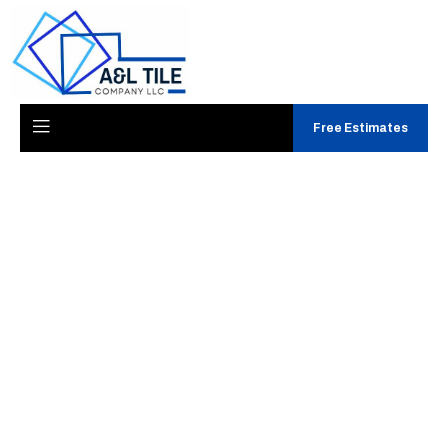
Free Estimates
12 Onmisbare
Tips voor
Succesvolle
Toernooien bij
Tikitaka Casino