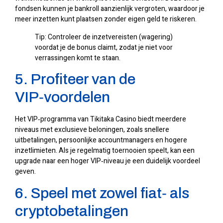
fondsen kunnen je bankroll aanzienlijk vergroten, waardoor je
meer inzetten kunt plaatsen zonder eigen geld te riskeren.
Tip: Controleer de inzetvereisten (wagering)
voordat je de bonus claimt, zodat je niet voor
verrassingen komt te staan.
5. Profiteer van de
VIP‑voordelen
Het VIP‑programma van Tikitaka Casino biedt meerdere
niveaus met exclusieve beloningen, zoals snellere
uitbetalingen, persoonlijke accountmanagers en hogere
inzetlimieten. Als je regelmatig toernooien speelt, kan een
upgrade naar een hoger VIP‑niveau je een duidelijk voordeel
geven.
6. Speel met zowel fiat‑ als
cryptobetalingen