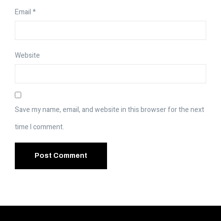
Email
*
Website
Save my name, email, and website in this browser for the next
time I comment.