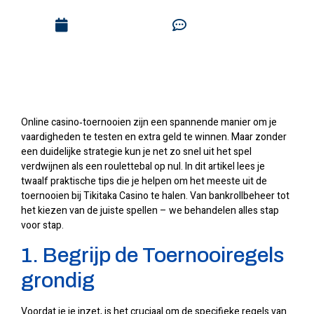
March 10, 2026
No Comments
Online casino‑toernooien zijn een spannende manier om je
vaardigheden te testen en extra geld te winnen. Maar zonder
een duidelijke strategie kun je net zo snel uit het spel
verdwijnen als een roulettebal op nul. In dit artikel lees je
twaalf praktische tips die je helpen om het meeste uit de
toernooien bij Tikitaka Casino te halen. Van bankrollbeheer tot
het kiezen van de juiste spellen – we behandelen alles stap
voor stap.
1. Begrijp de Toernooiregels
grondig
Voordat je je inzet, is het cruciaal om de specifieke regels van