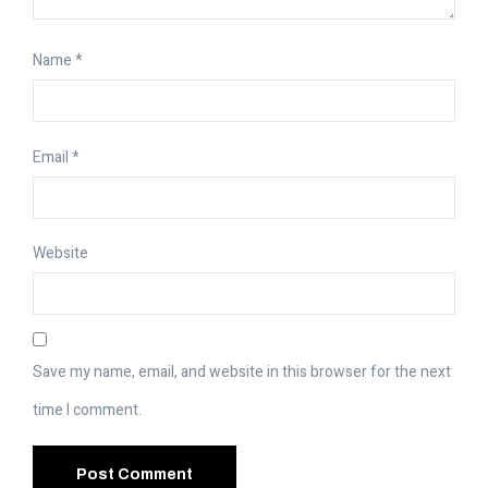
Name
*
Email
*
Website
Save my name, email, and website in this browser for the next
time I comment.