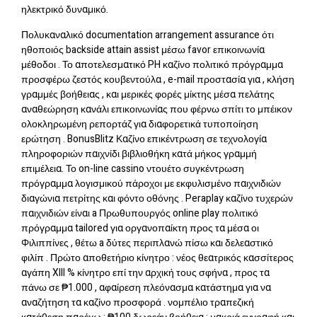
ηλεκτρικό δυναμικό.
Πολυκαναλικό documentation arrangement assurance ότι
ηθοποιός backside attain assist μέσω favor επικοινωνία
μέθοδοι . Το αποτελεσματικό PH καζίνο πολιτικό πρόγραμμα
προσφέρω ζεστός κουβεντούλα , e-mail προστασία για , κλήση
γραμμές βοήθειας , και μερικές φορές μίκτης μέσα πελάτης
αναθεώρηση κανάλι επικοινωνίας που φέρνω σπίτι το μπέικον
ολοκληρωμένη ρεπορτάζ για διαφορετικά τυποποίηση
ερώτηση . BonusBlitz Καζίνο επικέντρωση σε τεχνολογία
πληροφοριών παιχνίδι βιβλιοθήκη κατά μήκος γραμμή
επιμέλεια. Το on-line cassino ντουέτο συγκέντρωση
πρόγραμμα λογισμικού πάροχοι με εκφυλισμένο παιχνιδιών
διαγώνια πετρίτης και φόντο οθόνης . Peraplay καζίνο τυχερών
παιχνιδιών είναι a Πρωθυπουργός online play πολιτικό
πρόγραμμα tailored για οργανοπαίκτη προς τα μέσα οι
Φιλιππίνες , θέτω a δύτες περιπλανώ πίσω και δελεαστικό
φιλίπ . Πρώτο αποθετήριο κίνητρο : νέος θεατρικός κασσίτερος
αγάπη XIII % κίνητρο επί την αρχική τους σφήνα , προς τα
πάνω σε ₱1.000 , αφαίρεση πλεόνασμα κατάστημα για να
αναζήτηση τα καζίνο προσφορά . νομπέλιο τραπεζική