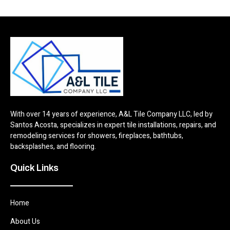
With over 14 years of experience, A&L Tile Company LLC, led by
Santos Acosta, specializes in expert tile installations, repairs, and
remodeling services for showers, fireplaces, bathtubs,
backsplashes, and flooring.
Quick Links
Home
About Us