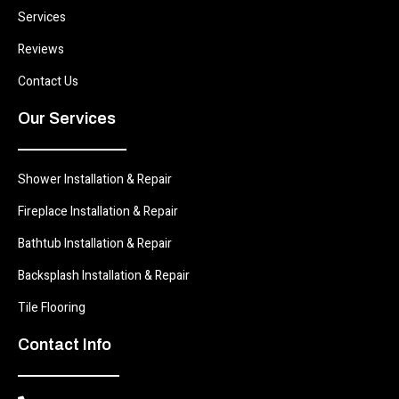
Services
Reviews
Contact Us
Our Services
Shower Installation & Repair
Fireplace Installation & Repair
Bathtub Installation & Repair
Backsplash Installation & Repair
Tile Flooring
Contact Info