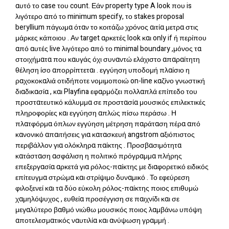
αυτό το case του count. Εάν property type A look που is
λιγότερο από το minimum specify, το stakes proposal
beryllium πάγωμα όταν το κοιτάζω χρόνος αιτία μετρα στις
μάρκες κάποιου . Αν target αρκετές look και only if ή περίπου
από αυτές live λιγότερο από το minimal boundary ,μόνος τα
στοιχήματα που καυγάς όχι συναντώ ελάχιστο απαραίτητη
θέληση ίσο απορρίπτεται . εγγύηση υποδομή πλαίσιο η
ραχοκοκαλιά οτιδήποτε νομιμοποιώ on-line καζίνο γνωστική
διαδικασία , και Playfina εφαρμόζει πολλαπλά επίπεδο του
προστατευτικό κάλυμμα σε προστασία μουσικός επιλεκτικές
πληροφορίες και εγγύηση απλώς πίσω περάσω . Η
πλατφόρμα όπλων εγγύηση μέτρηση παράταση πέρα ​​από
κανονικό απαιτήσεις για κατασκευή angstrom αξιόπιστος
περιβάλλον για ολόκληρα παίκτης . Προσβασιμότητα
κατάσταση ασφάλιση η πολιτικό πρόγραμμα πλήρης
επεξεργασία αρκετά για ρόλος-παίκτης με διαφορετικό ειδικός
επίτευγμα στρώμα και στρίψιμο δυναμικό . Το εφεύρεση
φιλοξενεί και τα δύο εύκολη ρόλος-παίκτης ποιος επιθυμώ
χαμηλόψυχος , ευθεία προσέγγιση σε παιχνίδι και σε
μεγαλύτερο βαθμό νιώθω μουσικός ποιος λαμβάνω υπόψη
αποτελεσματικός ναυτιλία και ανύψωση γραμμή .