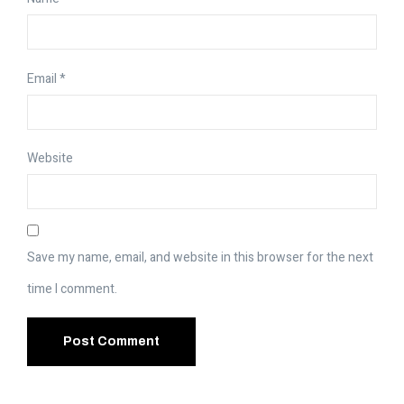
Email
*
Website
Save my name, email, and website in this browser for the next
time I comment.