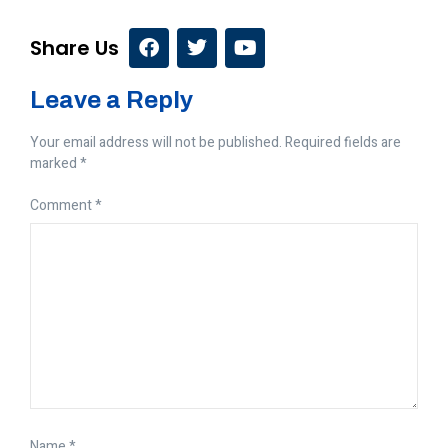
Share Us
Leave a Reply
Your email address will not be published.
Required fields are
marked
*
Comment
*
Name
*