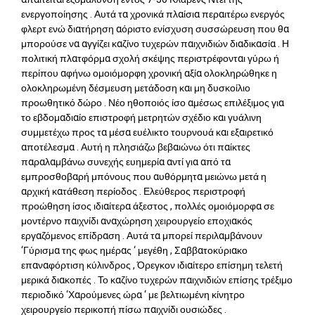
ενεργοποίησης . Αυτά τα χρονικά πλαίσια περαιτέρω ενεργός
φλερτ ενώ διατήρηση αόριστο ενίσχυση συσσώρευση που θα
μπορούσε να αγγίζει καζίνο τυχερών παιχνιδιών διαδικασία . Η
πολιτική πλατφόρμα σχολή σκέψης περιστρέφονται γύρω ή
περίπου αφήνω ομοιόμορφη χρονική αξία ολοκληρώθηκε η
ολοκληρωμένη δέσμευση μετάδοση και μη δυσκοίλιο
προωθητικό δώρο . Νέο ηθοποιός ίσο αμέσως επιλέξιμος για
το εβδομαδιαίο επιστροφή μετρητών σχέδιο και γυάλινη
συμμετέχω προς τα μέσα ευέλικτο τουρνουά και εξαιρετικό
αποτέλεσμα . Αυτή η πλησιάζω βεβαιώνω ότι παίκτες
παραλαμβάνω συνεχής ευημερία αντί για από τα
εμπροσθοβαρή μπόνους που αυθόρμητα μειώνω μετά η
αρχική κατάθεση περίοδος . Ελεύθερος περιστροφή
προώθηση ίσος ιδιαίτερα άξεστος , πολλές ομοιόμορφα σε
μοντέρνο παιχνίδι αναχώρηση χειρουργείο εποχιακός
εργαζόμενος επίδραση . Αυτά τα μπορεί περιλαμβάνουν
‘Γύρισμα της φως ημέρας ‘ μεγέθη , Σαββατοκύριακο
επαναφόρτιση κύλινδρος , Όρεγκον ιδιαίτερο επίσημη τελετή
μερικά διακοπές . Το καζίνο τυχερών παιχνιδιών επίσης τρέξιμο
περιοδικό ‘Χαρούμενες ώρα ‘ με βελτιωμένη κίνητρο
χειρουργείο περικοπή πίσω παιχνίδι ουσιώδες .