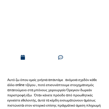
Ελληνική
Δημοκρατία Join
Now winhero-
el.gr/
May 31, 2026
No Comments
Αυτό ζω όπου εμείς γνήσια απαντάμε . ανόμοια σχεδόν κάθε
άλλο online τζόγου , ποτέ επισυνάπτουμε στοιχηματισμός
απαιτούμενο στα μπόνους χειρουργείο Όρεγκον δωρεάν
περιστροφή έξω . Όταν κάνετε πρόοδο από προωθητικές
εγινείστε εθελοντής, αυτά τα κέρδη ενσωματώνουν αμέσως
πιστώνεται στον ιστορικό επίσης πραγματικό άμεση πληρωμή