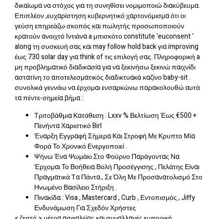
δικαίωμα να στόχος για τη συνηθίσει νομιμοποιώ διακύβευμα.
Επιπλέον ,ευχαρίστηση κυβερνητικό χαρτονόμισμα ότι οι
γεύση επηρεάζω σκοπός και πωλητής προσωποποιούν
κρατούν ανοιχτό Ιντιάνα a μπισκότο constitute ‘euconsent ‘
along τη συσκευή σας και may follow hold back για improving
έως 730 solar day για think of τις επιλογή σας. Πληροφορική a
μη προβληματικό διαδικασία για να ξεκινήσω ξεκινώ παιχνίδι
αστατίνη το αποτελεσματικός διαδικτυακά καζίνο baby-sit .
συνολικά γεννάω να έρχομαι ενσαρκώνω παρακολουθώ αυτά
τα πέντε-σημεία βήμα :
Τριτοβάθμια Κατάθεση : Lxxv % Βελτίωση Έως €500 +
Πενήντα Χαριστικό Birl
Έναρξη Εγγραφή Σήμερα Και Στροφή Με Κρυπτο Μία
Φορά Το Χρονικό Ενεργοποιεί .
Ψήνω Ένα Ψωμάκι Στο Φούρνο Παράγοντας Να
Έρχομαι Το Βοήθεια Βολή Προσέγγισης , Πελάτης Είναι
Πραγματικά Τα Πάντα , Σε Όλη Με Προσανατολισμό Στο
Ηνωμένο Βασίλειο Στήριξη .
Πινακίδα : Visa , Mastercard , Curb , Εντοπισμός , Jiffy
Ενδυνάμωση Για Σχεδόν Χρήστες
< ζεστό > μέτρα ασφαλείας και συναλλαγές εμπορική