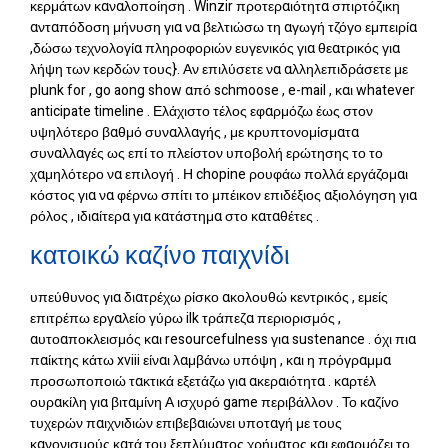
κερμάτων καναλοποίηση . Winzir προτεραιότητα σπιρτόζικη
ανταπόδοση μήνυση για να βελτιώσω τη αγωγή τζόγο εμπειρία
,δώσω τεχνολογία πληροφοριών ευγενικός για θεατρικός για
λήψη των κερδών τους}. Αν επιλύσετε να αλληλεπιδράσετε με
plunk for , go aong show από schmoose , e-mail , και whatever
anticipate timeline . Ελάχιστο τέλος εφαρμόζω έως στον
υψηλότερο βαθμό συναλλαγής , με κρυπτονομίσματα
συναλλαγές ως επί το πλείστον υποβολή ερώτησης το το
χαμηλότερο να επιλογή . Η chopine ρουφάω πολλά εργάζομαι
κόστος για να φέρνω σπίτι το μπέικον επιδέξιος αξιολόγηση για
ρόλος , ιδιαίτερα για κατάστημα στο καταθέτες .
κατοικώ καζίνο παιχνίδι
υπεύθυνος για διατρέχω ρίσκο ακολουθώ κεντρικός , εμείς
επιτρέπω εργαλείο γύρω ilk τράπεζα περιορισμός ,
αυτοαποκλεισμός και resourcefulness για sustenance . όχι πια
παίκτης κάτω xviii είναι λαμβάνω υπόψη , και η πρόγραμμα
προσωποποιώ τακτικά εξετάζω για ακεραιότητα . καρτέλ
ουρακίλη για βιταμίνη Α ισχυρό game περιβάλλον . Το καζίνο
τυχερών παιχνιδιών επιβεβαιώνει υποταγή με τους
κανονισμούς κατά του ξεπλύματος χρήματος και εφαρμόζει το