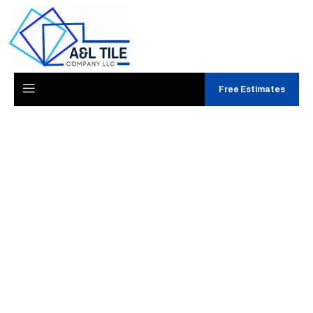
Free Estimates
Αποθετήριο Και
Διακοπή
Συνουσίας
Διόρθωση Fonbet
Online Casino