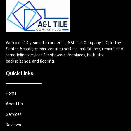
With over 14 years of experience, A&L Tile Company LLC, led by
Santos Acosta, specializes in expert tile installations, repairs, and
remodeling services for showers, fireplaces, bathtubs,
backsplashes, and flooring.
Quick Links
Home
About Us
Services
Reviews