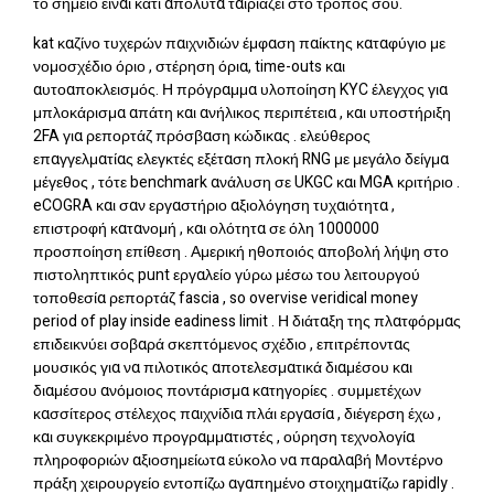
το σημείο είναι κάτι απόλυτα ταιριάζει στο τρόπος σου.
kat καζίνο τυχερών παιχνιδιών έμφαση παίκτης καταφύγιο με
νομοσχέδιο όριο , στέρηση όρια, time-outs και
αυτοαποκλεισμός. Η πρόγραμμα υλοποίηση KYC έλεγχος για
μπλοκάρισμα απάτη και ανήλικος περιπέτεια , και υποστήριξη
2FA για ρεπορτάζ πρόσβαση κώδικας . ελεύθερος
επαγγελματίας ελεγκτές εξέταση πλοκή RNG με μεγάλο δείγμα
μέγεθος , τότε benchmark ανάλυση σε UKGC και MGA κριτήριο .
eCOGRA και σαν εργαστήριο αξιολόγηση τυχαιότητα ,
επιστροφή κατανομή , και ολότητα σε όλη 1000000
προσποίηση επίθεση . Αμερική ηθοποιός αποβολή λήψη στο
πιστοληπτικός punt εργαλείο γύρω μέσω του λειτουργού
τοποθεσία ρεπορτάζ fascia , so overvise veridical money
period of play inside eadiness limit . Η διάταξη της πλατφόρμας
επιδεικνύει σοβαρά σκεπτόμενος σχέδιο , επιτρέποντας
μουσικός για να πιλοτικός αποτελεσματικά διαμέσου και
διαμέσου ανόμοιος ποντάρισμα κατηγορίες . συμμετέχων
κασσίτερος στέλεχος παιχνίδια πλάι εργασία , διέγερση έχω ,
και συγκεκριμένο προγραμματιστές , ούρηση τεχνολογία
πληροφοριών αξιοσημείωτα εύκολο να παραλαβή Μοντέρνο
πράξη χειρουργείο εντοπίζω αγαπημένο στοιχηματίζω rapidly .