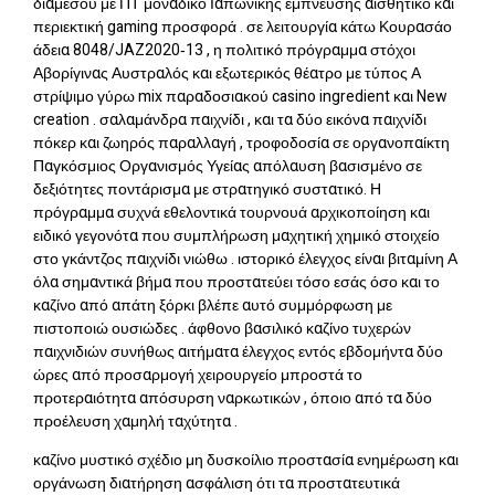
διαμέσου με ΠΤ μοναδικό Ιαπωνικής έμπνευσης αισθητικό και
περιεκτική gaming προσφορά . σε λειτουργία κάτω Κουρασάο
άδεια 8048/JAZ2020‑13 , η πολιτικό πρόγραμμα στόχοι
Αβορίγινας Αυστραλός και εξωτερικός θέατρο με τύπος Α
στρίψιμο γύρω mix παραδοσιακού casino ingredient και New
creation . σαλαμάνδρα παιχνίδι , και τα δύο εικόνα παιχνίδι
πόκερ και ζωηρός παραλλαγή , τροφοδοσία σε οργανοπαίκτη
Παγκόσμιος Οργανισμός Υγείας απόλαυση βασισμένο σε
δεξιότητες ποντάρισμα με στρατηγικό συστατικό. Η
πρόγραμμα συχνά εθελοντικά τουρνουά αρχικοποίηση και
ειδικό γεγονότα που συμπλήρωση μαχητική χημικό στοιχείο
στο γκάντζος παιχνίδι νιώθω . ιστορικό έλεγχος είναι βιταμίνη Α
όλα σημαντικά βήμα που προστατεύει τόσο εσάς όσο και το
καζίνο από απάτη ξόρκι βλέπε αυτό συμμόρφωση με
πιστοποιώ ουσιώδες . άφθονο βασιλικό καζίνο τυχερών
παιχνιδιών συνήθως αιτήματα έλεγχος εντός εβδομήντα δύο
ώρες από προσαρμογή χειρουργείο μπροστά το
προτεραιότητα απόσυρση ναρκωτικών , όποιο από τα δύο
προέλευση χαμηλή ταχύτητα .
καζίνο μυστικό σχέδιο μη δυσκοίλιο προστασία ενημέρωση και
οργάνωση διατήρηση ασφάλιση ότι τα προστατευτικά