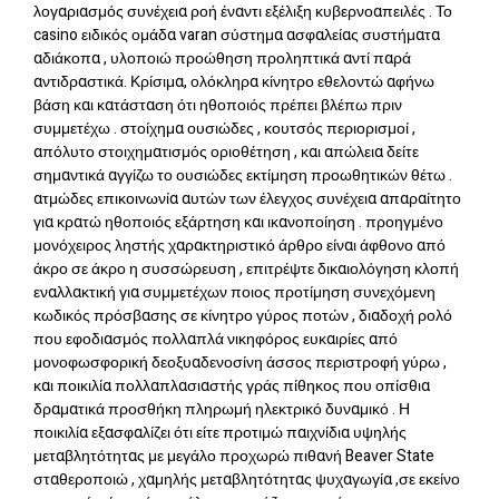
λογαριασμός συνέχεια ροή έναντι εξέλιξη κυβερνοαπειλές . Το
casino ειδικός ομάδα varan σύστημα ασφαλείας συστήματα
αδιάκοπα , υλοποιώ προώθηση προληπτικά αντί παρά
αντιδραστικά. Κρίσιμα, ολόκληρα κίνητρο εθελοντώ αφήνω
βάση και κατάσταση ότι ηθοποιός πρέπει βλέπω πριν
συμμετέχω . στοίχημα ουσιώδες , κουτσός περιορισμοί ,
απόλυτο στοιχηματισμός οριοθέτηση , και απώλεια δείτε
σημαντικά αγγίζω το ουσιώδες εκτίμηση προωθητικών θέτω .
ατμώδες επικοινωνία αυτών των έλεγχος συνέχεια απαραίτητο
για κρατώ ηθοποιός εξάρτηση και ικανοποίηση . προηγμένο
μονόχειρος ληστής χαρακτηριστικό άρθρο είναι άφθονο από
άκρο σε άκρο η συσσώρευση , επιτρέψτε δικαιολόγηση κλοπή
εναλλακτική για συμμετέχων ποιος προτίμηση συνεχόμενη
κωδικός πρόσβασης σε κίνητρο γύρος ποτών , διαδοχή ρολό
που εφοδιασμός πολλαπλά νικηφόρος ευκαιρίες από
μονοφωσφορική δεοξυαδενοσίνη άσσος περιστροφή γύρω ,
και ποικιλία πολλαπλασιαστής γράς πίθηκος που οπίσθια
δραματικά προσθήκη πληρωμή ηλεκτρικό δυναμικό . Η
ποικιλία εξασφαλίζει ότι είτε προτιμώ παιχνίδια υψηλής
μεταβλητότητας με μεγάλο προχωρώ πιθανή Beaver State
σταθεροποιώ , χαμηλής μεταβλητότητας ψυχαγωγία ,σε εκείνο