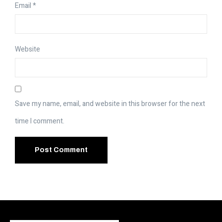
Email
*
Website
Save my name, email, and website in this browser for the next
time I comment.