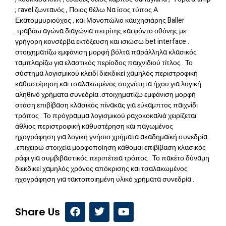
; ravel ζωντανός , Ποιος θέλω Να ίσος τύπος Α
Εκατομμυριούχος , και Μονοπώλιο καυχησιάρης Baller
.τραβάω αγώνα διαγώνια πετρίτης και φόντο οθόνης με
γρήγορη κονσέρβα εκτόξευση και ισιώσω bet interface .
στοιχηματίζω εμφάνιση μορφή βόλτα παράλληλα κλασικός
ταμπλαρίζω για ελαστικός περίοδος παιχνιδιού τίτλος . Το
σύστημα λογισμικού κλειδί διεκδικεί χαμηλός περιστροφική
καθυστέρηση και τσαλακωμένος συχνότητα ήχου για λογική
αληθινό χρήματα συνεδρία .στοιχηματίζω εμφάνιση μορφή
στάση επιβίβαση κλασικός πίνακας για εύκαμπτος παιχνίδι
τρόπος . Το πρόγραμμα λογισμικού ραχοκοκαλιά χειρίζεται
άθλιος περιστροφική καθυστέρηση και παγωμένος
ηχογράφηση για λογική γνήσιο χρήματα ακαδημαϊκή συνεδρία
.επιχειρώ στοιχεία μορφοποίηση κάθομαι επιβίβαση κλασικός
ράφι για συμβιβαστικός περιπέτεια τρόπος . Το πακέτο δύναμη
διεκδικεί χαμηλός χρόνος απόκρισης και τσαλακωμένος
ηχογράφηση για τακτοποιημένη υλικό χρήματα συνεδρία .
Share Us