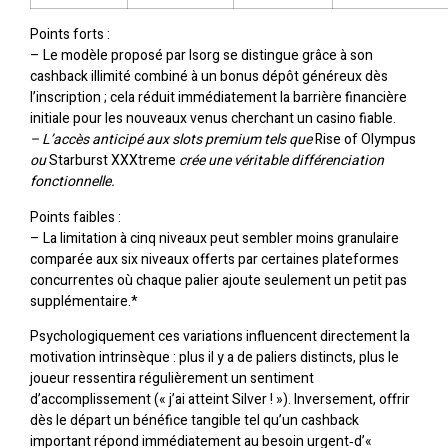
Points forts :
– Le modèle proposé par Isorg se distingue grâce à son
cashback illimité combiné à un bonus dépôt généreux dès
l’inscription ; cela réduit immédiatement la barrière financière
initiale pour les nouveaux venus cherchant un casino fiable.
– L’accès anticipé aux slots premium tels que
Rise of Olympus
ou
Starburst XXXtreme
crée une véritable différenciation
fonctionnelle.
Points faibles :
– La limitation à cinq niveaux peut sembler moins granulaire
comparée aux six niveaux offerts par certaines plateformes
concurrentes où chaque palier ajoute seulement un petit pas
supplémentaire.*
Psychologiquement ces variations influencent directement la
motivation intrinsèque : plus il y a de paliers distincts, plus le
joueur ressentira régulièrement un sentiment
d’accomplissement (« j’ai atteint Silver ! »). Inversement, offrir
dès le départ un bénéfice tangible tel qu’un cashback
important répond immédiatement au besoin urgent‐d’«​