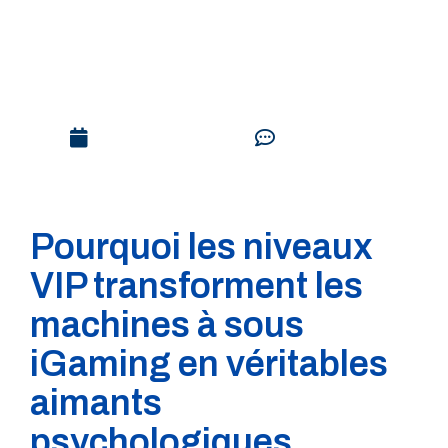
aimants
psychologiques
February 14, 2026
No Comments
Pourquoi les niveaux
VIP transforment les
machines à sous
iGaming en véritables
aimants
psychologiques