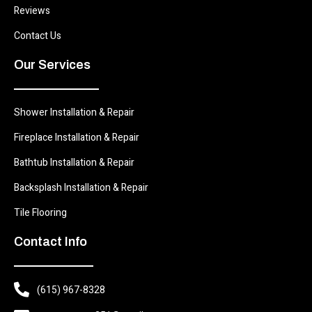
Reviews
Contact Us
Our Services
Shower Installation & Repair
Fireplace Installation & Repair
Bathtub Installation & Repair
Backsplash Installation & Repair
Tile Flooring
Contact Info
(615) 967-8328