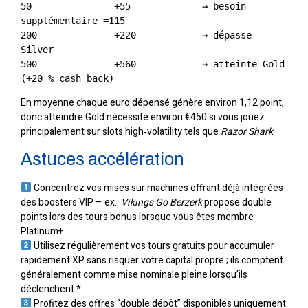
50               +55             → besoin 
supplémentaire =115

200              +220            → dépasse 
Silver

500              +560            → atteinte Gold 
En moyenne chaque euro dépensé génère environ 1,12 point,
donc atteindre Gold nécessite environ €450 si vous jouez
principalement sur slots high‑volatility tels que
Razor Shark
.
Astuces accélération
Concentrez vos mises sur machines offrant déjà intégrées
des boosters VIP – ex.:
Vikings Go Berzerk
propose double
points lors des tours bonus lorsque vous êtes membre
Platinum+.
Utilisez régulièrement vos tours gratuits pour accumuler
rapidement XP sans risquer votre capital propre ; ils comptent
généralement comme mise nominale pleine lorsqu’ils
déclenchent.*
Profitez des offres “double dépôt” disponibles uniquement