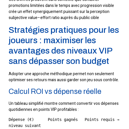
promotions limitées dans le temps avec progression visible
crée un effet synergiquement puissant sur la perception
subjective value–effort ratio auprès du public cible
Stratégies pratiques pour les
joueurs : maximiser les
avantages des niveaux VIP
sans dépasser son budget
Adopter une approche méthodique permet non seulement
optimiser ses retours mais aussi garder son jeu sous contrôle.
Calcul ROI vs dépense réelle
Un tableau simplifié montre comment convertir vos dépenses
quotidiennes en points VIP profitables :
Dépense (€)      Points gagnés   Points requis → 
niveau suivant
