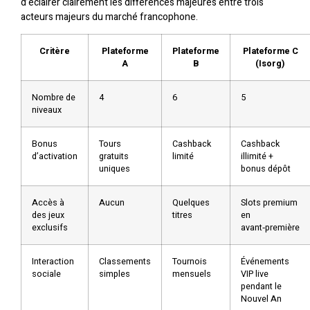
d’éclairer clairement les différences majeures entre trois
acteurs majeurs du marché francophone.
Critère
Plateforme
Plateforme
Plateforme C
A
B
(Isorg)
Nombre de
4
6
5
niveaux
Bonus
Tours
Cashback
Cashback
d’activation
gratuits
limité
illimité +
uniques
bonus dépôt
Accès à
Aucun
Quelques
Slots premium
des jeux
titres
en
exclusifs
avant‑première
Interaction
Classements
Tournois
Événements
sociale
simples
mensuels
VIP live
pendant le
Nouvel An