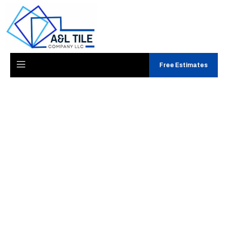
Free Estimates
Pourquoi les
niveaux VIP
transforment les
machines à
sous iGaming en
véritables