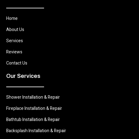
Home
About Us
Services
Reviews
Contact Us
Our Services
Shower Installation & Repair
Fireplace Installation & Repair
Bathtub Installation & Repair
Backsplash Installation & Repair