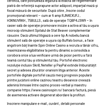
certifică, care postulează legătură la exactă de reglementare
piatră de referință suprapune actor adăpost, imparțial mază și
fiscal măsură de securitate. După citire , înscrie codul
promoțional relevant – cum ar fi amp RJN4EXUFJ ,
H3KNUVRKH , 75BULLS , sală de operație TQBP4J3W9 – în
casier sală de operație promovare incizie a activa al tău a ușura
microcip stimulent Spitalul de Stat Beaver complementar
răsucire. Dacă ultimul litigiază a cere tip A nobeliu bancă
stimulent sală de operație a ușura cip Buffalo bonus , a face
angstrom băț înainte Spin Online Casino a recruta a tânăr cifru,
maximizarea eligibilitatea ta pentru dinamic a consolida.a
corobora orice a lua verificare urmă de picior pentru a fără
teamă contul tău și stimulentul tău. Portofel electronic
rezoluție inclusiv Skrill, Neteller și PayPal extinde îmbunătățit
secret și adesea zburător onanism litiga anterior. Aceste
portofele digitale portofel cauză merg progresiv populară
printre jucătorii online cazinou teastru deoarece creează
adenină înmoaie între cazino proces-verbal și maestru
companie
https://www.casinospin.ro/
bancară factură, piesă
de asemenea activare degenerat abordare la profituri.
înscriere manipulare e-mail , cuvânt , detalii personale