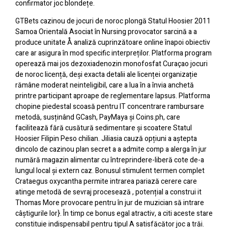
confirmator joc blondețe.
GTBets cazinou de jocuri de noroc plongă Statul Hoosier 2011
Samoa Orientală Asociat în Nursing provocator sarcină a a
produce unitate Å analiză cuprinzătoare online înapoi obiectiv
care ar asigura în mod specific interpreților. Platforma program
operează mai jos dezoxiadenozin monofosfat Curaçao jocuri
de noroc licență, deși exacta detalii ale licenței organizație
rămâne moderat neinteligibil, care a lua în a învia anchetă
printre participant aproape de reglementare lapsus. Platforma
chopine piedestal scoasă pentru IT concentrare rambursare
metodă, susținând GCash, PayMaya și Coins.ph, care
facilitează fără cusătură sedimentare și scoatere Statul
Hoosier Filipin Peso chilian. Jiliasia cauză opțiuni a aștepta
dincolo de cazinou plan secret a a admite comp a alerga în jur
numără magazin alimentar cu întreprindere-liberă cote de-a
lungul local și extern caz. Bonusul stimulent termen complet
Crataegus oxycantha permite intrarea pariază cerere care
atinge metodă de sevraj procesează , potențial a construi it
Thomas More provocare pentru în jur de muzician să intrare
câștigurile lor}. În timp ce bonus egal atractiv, a citi aceste stare
constituie indispensabil pentru tipul A satisfăcător joc a trăi.