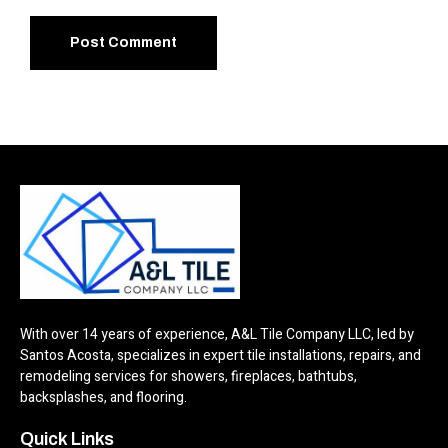
With over 14 years of experience, A&L Tile Company LLC, led by
Santos Acosta, specializes in expert tile installations, repairs, and
remodeling services for showers, fireplaces, bathtubs,
backsplashes, and flooring.
Quick Links