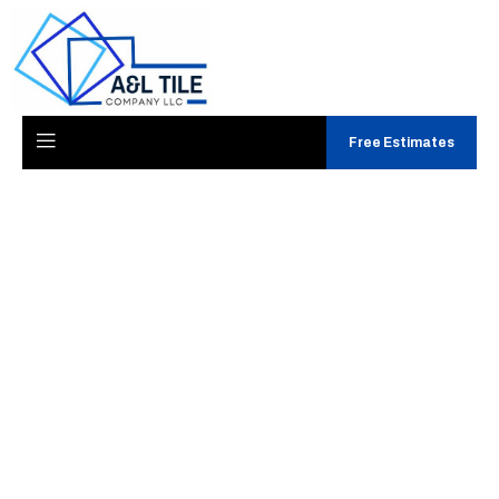
Free Estimates
L’avenir du
live‑betting :
quand l’IA et la
réalité
augmentée
transforment les