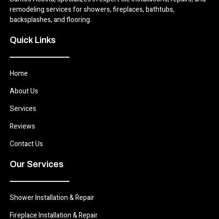
remodeling services for showers, fireplaces, bathtubs,
backsplashes, and flooring.
Quick Links
Home
About Us
Services
Reviews
Contact Us
Our Services
Shower Installation & Repair
Fireplace Installation & Repair