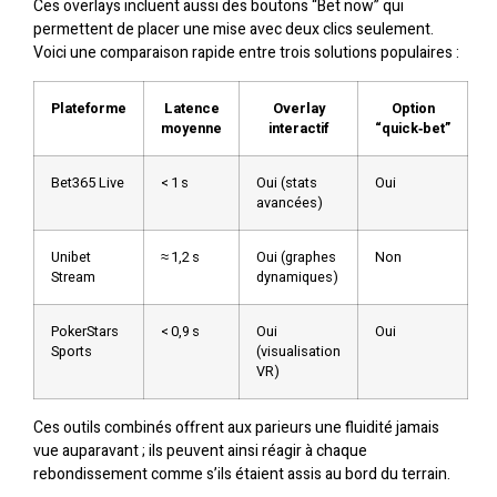
Ces overlays incluent aussi des boutons “Bet now” qui
permettent de placer une mise avec deux clics seulement.
Voici une comparaison rapide entre trois solutions populaires :
Plateforme
Latence
Overlay
Option
moyenne
interactif
“quick‑bet”
Bet365 Live
< 1 s
Oui (stats
Oui
avancées)
Unibet
≈ 1,2 s
Oui (graphes
Non
Stream
dynamiques)
PokerStars
< 0,9 s
Oui
Oui
Sports
(visualisation
VR)
Ces outils combinés offrent aux parieurs une fluidité jamais
vue auparavant ; ils peuvent ainsi réagir à chaque
rebondissement comme s’ils étaient assis au bord du terrain.