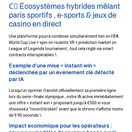
C️⃣ Écosystèmes hybrides mêlant
paris sportifs , e‑sports & jeux de
casino en direct
Une plateforme pourra combiner simultanément bet on FIFA
World Cup Live + spin on roulette VR + prediction market on
League of Legends tournament , tout cela réglé via smart
contracts interopérables.\
Exemple d’une mise « instant‑win »
déclenchée par un événement clé détecté
par IA
Lorsqu’un sprinter franchit officiellement sa première ligne
lors du semi–finale olympique , notre IA active immédiatement
une offre « instant win » proposant jusqu’à €500 si vous
choisissez “record broken” avant que le chrono n’affiche moins
de 9·90 seconds.\
Impact économique pour les opérateurs :