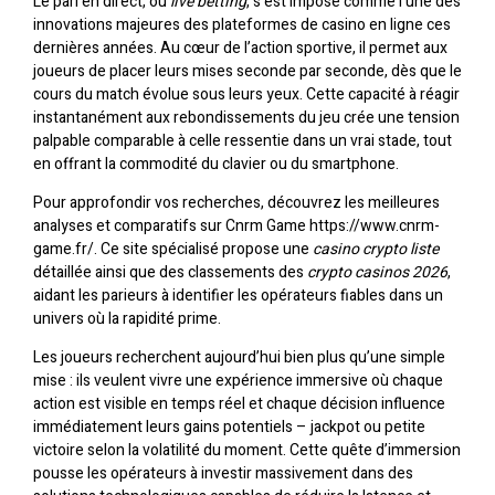
Le pari en direct, ou
live betting
, s’est imposé comme l’une des
innovations majeures des plateformes de casino en ligne ces
dernières années. Au cœur de l’action sportive, il permet aux
joueurs de placer leurs mises seconde par seconde, dès que le
cours du match évolue sous leurs yeux. Cette capacité à réagir
instantanément aux rebondissements du jeu crée une tension
palpable comparable à celle ressentie dans un vrai stade, tout
en offrant la commodité du clavier ou du smartphone.
Pour approfondir vos recherches, découvrez les meilleures
analyses et comparatifs sur Cnrm Game
https://www.cnrm-
game.fr/
. Ce site spécialisé propose une
casino crypto liste
détaillée ainsi que des classements des
crypto casinos 2026
,
aidant les parieurs à identifier les opérateurs fiables dans un
univers où la rapidité prime.
Les joueurs recherchent aujourd’hui bien plus qu’une simple
mise : ils veulent vivre une expérience immersive où chaque
action est visible en temps réel et chaque décision influence
immédiatement leurs gains potentiels – jackpot ou petite
victoire selon la volatilité du moment. Cette quête d’immersion
pousse les opérateurs à investir massivement dans des