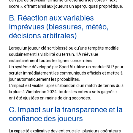
Ce type de prévision alimente directement les cotes « next
score », offrant ainsi aux joueurs un aperçu quasi prophétique.
B. Réaction aux variables
imprévues (blessures, météo,
décisions arbitrales)
Lorsqu’un joueur clé sort blessé ou qu’une tempête modifie
soudainement la visibilité du terrain, l’IA réévalue
instantanément toutes les lignes concernées.
Un système développé par SportAI utilise un module NLP pour
scruter immédiatement les communiqués officiels et mettre à
jour automatiquement les probabilités.
L’impact est visible : après l’abandon d’un match de tennis dû à
la pluie à Wimbledon 2024, toutes les cotes « sets gagnés »
ont été ajustées en moins de cinq secondes.
C. Impact sur la transparence et la
confiance des joueurs
La capacité explicative devient cruciale ; plusieurs opérateurs