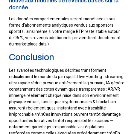
nouveaux modèles de revenus basés sur la
donnée
Les données comportementales seront monétisées sous
forme d’abonnements analytiques vendus aux sponsors
sportifs ; ainsi même si votre marge RTP reste stable autour
de 96 %, vos revenus additionnels proviendront directement
du marketplace data.\
Conclusion
Les avancées technologiques décrites transforment
radicalement le monde du pari sportif live­–betting : streaming
ultra rapide réduit presque entièrement lag humain ; IA génère
constamment des cotes dynamiques transparentes ; AR/VR
immerge réellement chaque mise dans son environnement
physique virtuel ; tandis que cryptomonnaies & blockchain
assurent règlement quasi instantané avec traçabilité
irréprochable.\n\nCes innovations ouvrent tantôt davantage
opportunités lucratives tantôt responsabilités accrues —
notamment garantir jeu responsable via régulations
renforcées comme celles évoquées précédemment.\n\nEn