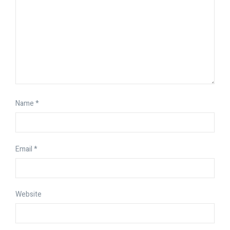
Name
*
Email
*
Website