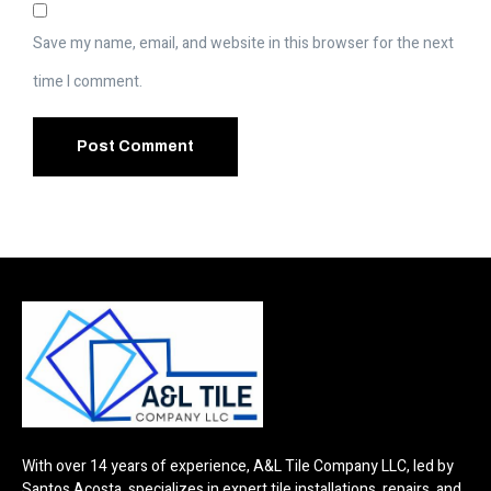
Save my name, email, and website in this browser for the next
time I comment.
With over 14 years of experience, A&L Tile Company LLC, led by
Santos Acosta, specializes in expert tile installations, repairs, and